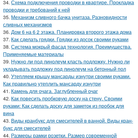
34.
Схема подключения проводки в квартире. Прокладка
проводки и требований к ней
35.
Механизм сливного бачка унитаза. Разновидности
сливных механизмов
36.
Дом 6 на 6 2 этажа. Планировка второго этажа дома
37.
Как сделать грядки. Грядки из досок своими руками
38.
Система мокрый фасад технология. Преимущества.
Применяемые материалы
39.
Нужно ли под линолеум класть подложку. Нужно ли
укладывать подложку под линолеум на бетонный пол
40.
Утепляем крышу мансарды изнутри своими руками.
Как правильно утеплить мансарду изнутри
41.
Камень для очага. Заглубленный очаг
42.
Как повесить пробковую доску на стену. Своими
руками: Как сделать доску для заметок из пробок для
вина
43.
Виды кранбукс для смесителей в ванной. Виды кран-
букс для смесителей
44.
Размеры рамки розетки. Размер современной