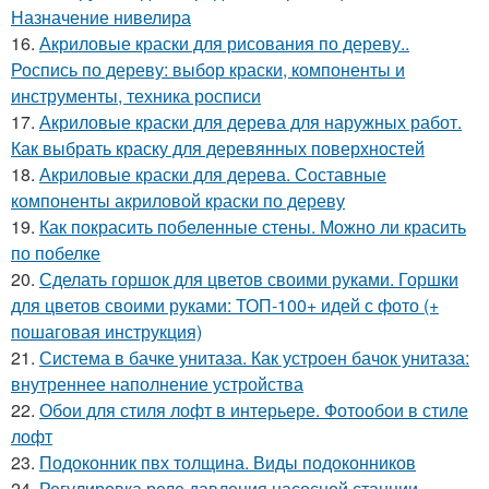
Назначение нивелира
16.
Акриловые краски для рисования по дереву..
Роспись по дереву: выбор краски, компоненты и
инструменты, техника росписи
17.
Акриловые краски для дерева для наружных работ.
Как выбрать краску для деревянных поверхностей
18.
Акриловые краски для дерева. Составные
компоненты акриловой краски по дереву
19.
Как покрасить побеленные стены. Можно ли красить
по побелке
20.
Сделать горшок для цветов своими руками. Горшки
для цветов своими руками: ТОП-100+ идей с фото (+
пошаговая инструкция)
21.
Система в бачке унитаза. Как устроен бачок унитаза:
внутреннее наполнение устройства
22.
Обои для стиля лофт в интерьере. Фотообои в стиле
лофт
23.
Подоконник пвх толщина. Виды подоконников
24.
Регулировка реле давления насосной станции.