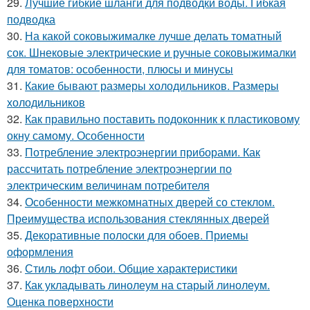
29.
Лучшие гибкие шланги для подводки воды. Гибкая
подводка
30.
На какой соковыжималке лучше делать томатный
сок. Шнековые электрические и ручные соковыжималки
для томатов: особенности, плюсы и минусы
31.
Какие бывают размеры холодильников. Размеры
холодильников
32.
Как правильно поставить подоконник к пластиковому
окну самому. Особенности
33.
Потребление электроэнергии приборами. Как
рассчитать потребление электроэнергии по
электрическим величинам потребителя
34.
Особенности межкомнатных дверей со стеклом.
Преимущества использования стеклянных дверей
35.
Декоративные полоски для обоев. Приемы
оформления
36.
Стиль лофт обои. Общие характеристики
37.
Как укладывать линолеум на старый линолеум.
Оценка поверхности