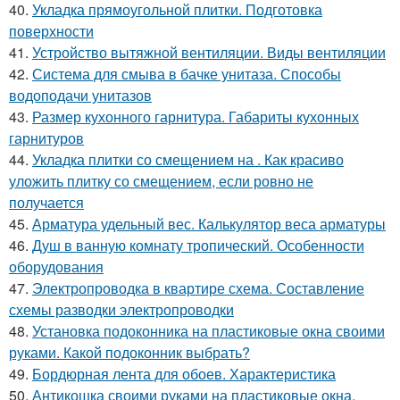
40.
Укладка прямоугольной плитки. Подготовка
поверхности
41.
Устройство вытяжной вентиляции. Виды вентиляции
42.
Система для смыва в бачке унитаза. Способы
водоподачи унитазов
43.
Размер кухонного гарнитура. Габариты кухонных
гарнитуров
44.
Укладка плитки со смещением на . Как красиво
уложить плитку со смещением, если ровно не
получается
45.
Арматура удельный вес. Калькулятор веса арматуры
46.
Душ в ванную комнату тропический. Особенности
оборудования
47.
Электропроводка в квартире схема. Составление
схемы разводки электропроводки
48.
Установка подоконника на пластиковые окна своими
руками. Какой подоконник выбрать?
49.
Бордюрная лента для обоев. Характеристика
50.
Антикошка своими руками на пластиковые окна.