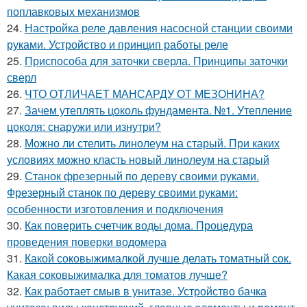
поплавковых механизмов
24.
Настройка реле давления насосной станции своими
руками. Устройство и принцип работы реле
25.
Приспособа для заточки сверла. Принципы заточки
сверл
26.
ЧТО ОТЛИЧАЕТ МАНСАРДУ ОТ МЕЗОНИНА?
27.
Зачем утеплять цоколь фундамента. №1. Утепление
цоколя: снаружи или изнутри?
28.
Можно ли стелить линолеум на старый. При каких
условиях можно класть новый линолеум на старый
29.
Станок фрезерный по дереву своими руками.
Фрезерный станок по дереву своими руками:
особенности изготовления и подключения
30.
Как поверить счетчик воды дома. Процедура
проведения поверки водомера
31.
Какой соковыжималкой лучше делать томатный сок.
Какая соковыжималка для томатов лучше?
32.
Как работает смыв в унитазе. Устройство бачка