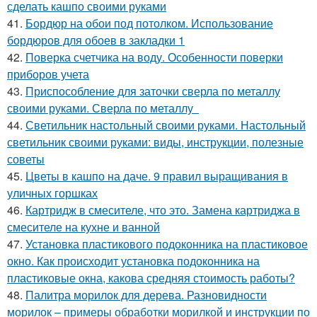
сделать кашпо своими руками
41.
Бордюр на обои под потолком. Использование
бордюров для обоев в закладки 1
42.
Поверка счетчика на воду. Особенности поверки
приборов учета
43.
Приспособление для заточки сверла по металлу
своими руками. Сверла по металлу
44.
Светильник настольный своими руками. Настольный
светильник своими руками: виды, инструкции, полезные
советы
45.
Цветы в кашпо на даче. 9 правил выращивания в
уличных горшках
46.
Картридж в смесителе, что это. Замена картриджа в
смесителе на кухне и ванной
47.
Установка пластикового подоконника на пластиковое
окно. Как происходит установка подоконника на
пластиковые окна, какова средняя стоимость работы?
48.
Палитра морилок для дерева. Разновидности
морилок – примеры обработки морилкой и инструкции по