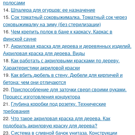
полосами
14.
Шпалера для огурцов: ее назначение
15.
Сок томатный соковыжималка. Томатный сок через
соковыжималку на зиму (без стерилизации)
16.
Чем крепить полок в бане к каркасу. Каркас в
финской сауне
17.
Акриловая краска для дерева и деревянных изделий.
Акриловая краска для дерева. Виды
18.
Как работать с акриловыми красками по дереву.
Характеристики акриловой краски
19.
Как вбить дюбель в стену. Дюбели для кирпичей и
бетона: чем они отличаются
20.
Приспособление для заточки сверл своими руками.
Процесс изготовления кондуктора
21.
Глубина коробки под розетку. Технические
требования
22.
Что такое акриловая краска для дерева. Как
подобрать акриловую краску для дерева?
23.
Система в сливной бачок унитаза. Конструкции