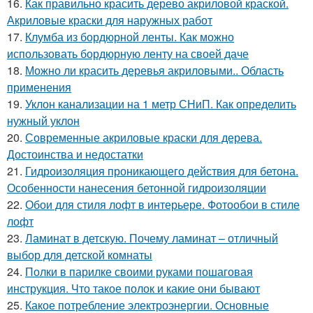
16.
Как правильно красить дерево акриловой краской.
Акриловые краски для наружных работ
17.
Клумба из бордюрной ленты. Как можно
использовать бордюрную ленту на своей даче
18.
Можно ли красить деревья акриловыми.. Область
применения
19.
Уклон канализации на 1 метр СНиП. Как определить
нужный уклон
20.
Современные акриловые краски для дерева.
Достоинства и недостатки
21.
Гидроизоляция проникающего действия для бетона.
Особенности нанесения бетонной гидроизоляции
22.
Обои для стиля лофт в интерьере. Фотообои в стиле
лофт
23.
Ламинат в детскую. Почему ламинат – отличный
выбор для детской комнаты
24.
Полки в парилке своими руками пошаговая
инструкция. Что такое полок и какие они бывают
25.
Какое потребление электроэнергии. Основные