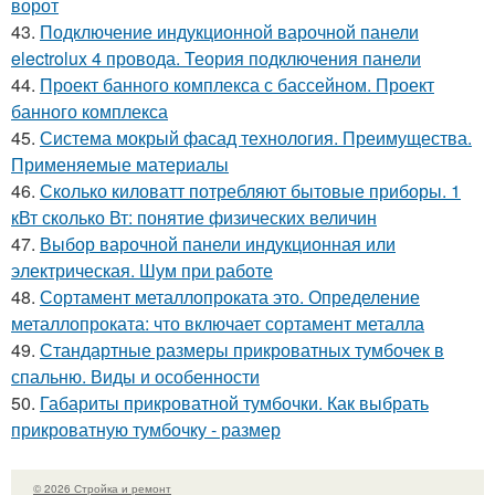
ворот
43.
Подключение индукционной варочной панели
electrolux 4 провода. Теория подключения панели
44.
Проект банного комплекса с бассейном. Проект
банного комплекса
45.
Система мокрый фасад технология. Преимущества.
Применяемые материалы
46.
Сколько киловатт потребляют бытовые приборы. 1
кВт сколько Вт: понятие физических величин
47.
Выбор варочной панели индукционная или
электрическая. Шум при работе
48.
Сортамент металлопроката это. Определение
металлопроката: что включает сортамент металла
49.
Стандартные размеры прикроватных тумбочек в
спальню. Виды и особенности
50.
Габариты прикроватной тумбочки. Как выбрать
прикроватную тумбочку - размер
© 2026 Стройка и ремонт