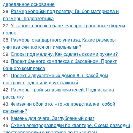
деревянное основание
36.
Размер коробки под розетку. Выбор материала и
размеры подрозетника
37.
Установка полок в бане. Распространенные формы
полок
38.
Размеры стандартного унитаза. Какие размеры
унитаза считаются оптимальными?
39.
Опоры под малину. Как сделать своими руками?
40.
Проект банного комплекса с бассейном. Проект
банного комплекса
41.
Проекты двухэтажных домов 6 н. Какой дом
построить, одно или двухэтажный
42.
Размеры тройных выключателей. Подписка на
рассылку
43.
Флизелин обои это. Что же представляет собой
флизелин?
44.
Камень для очага. Заглубленный очаг
45.
Схема электроразводки по квартире. Схема разводки
электропроводки в квартире по габаритам