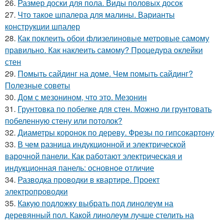
26.
Размер доски для пола. Виды половых досок
27.
Что такое шпалера для малины. Варианты
конструкции шпалер
28.
Как поклеить обои флизелиновые метровые самому
правильно. Как наклеить самому? Процедура оклейки
стен
29.
Помыть сайдинг на доме. Чем помыть сайдинг?
Полезные советы
30.
Дом с мезонином, что это. Мезонин
31.
Грунтовка по побелке для стен. Можно ли грунтовать
побеленную стену или потолок?
32.
Диаметры коронок по дереву. Фрезы по гипсокартону
33.
В чем разница индукционной и электрической
варочной панели. Как работают электрическая и
индукционная панель: основное отличие
34.
Разводка проводки в квартире. Проект
электропроводки
35.
Какую подложку выбрать под линолеум на
деревянный пол. Какой линолеум лучше стелить на