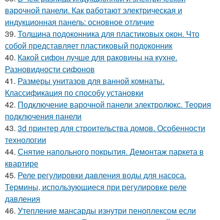
варочной панели. Как работают электрическая и
индукционная панель: основное отличие
39.
Толщина подоконника для пластиковых окон. Что
собой представляет пластиковый подоконник
40.
Какой сифон лучше для раковины на кухне.
Разновидности сифонов
41.
Размеры унитазов для ванной комнаты.
Классификация по способу установки
42.
Подключение варочной панели электролюкс. Теория
подключения панели
43.
3d принтер для строительства домов. Особенности
технологии
44.
Снятие напольного покрытия. Демонтаж паркета в
квартире
45.
Реле регулировки давления воды для насоса.
Термины, использующиеся при регулировке реле
давления
46.
Утепление мансарды изнутри пеноплексом если