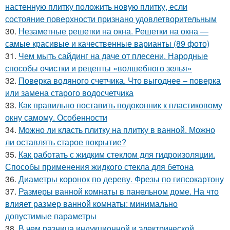
настенную плитку положить новую плитку, если
состояние поверхности признано удовлетворительным
30.
Незаметные решетки на окна. Решетки на окна —
самые красивые и качественные варианты (89 фото)
31.
Чем мыть сайдинг на даче от плесени. Народные
способы очистки и рецепты «волшебного зелья»
32.
Поверка водяного счетчика. Что выгоднее – поверка
или замена старого водосчетчика
33.
Как правильно поставить подоконник к пластиковому
окну самому. Особенности
34.
Можно ли класть плитку на плитку в ванной. Можно
ли оставлять старое покрытие?
35.
Как работать с жидким стеклом для гидроизоляции.
Способы применения жидкого стекла для бетона
36.
Диаметры коронок по дереву. Фрезы по гипсокартону
37.
Размеры ванной комнаты в панельном доме. На что
влияет размер ванной комнаты: минимально
допустимые параметры
38.
В чем разница индукционной и электрической