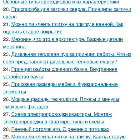
Основные типы светодиодов и их характеристики
20.
Приспособа для заточки сверла. Принципы заточки
сверл
21.
Можно ли клеить плитку на плитку в ванной. Как
оценить старое покрытие
22.
Мезонин, что это в архитектуре. Важные детали
мезонина
23.
Дизельная тепловая пушка принцип работы. Что из
себя представляют дизельные тепловые пушки?
24.
Принцип работы сливного бачка. Внутреннее
устройство бачка
25.
Прихожая размеры мебели. Функциональные
элементы
26.
Мокрые фасады технология. Плюсы и минусы
«мокрых» фасадов
27.
Схема электропроводки квартиры. Монтаж
электропроводки в квартире: типы и схемы
28.
Реечный потолок это. О реечных потолках
29.
Можно ли клеить плитку на плитку. Как на старую