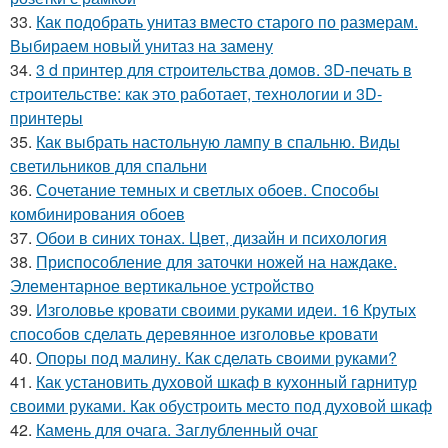
33.
Как подобрать унитаз вместо старого по размерам.
Выбираем новый унитаз на замену
34.
3 d принтер для строительства домов. 3D-печать в
строительстве: как это работает, технологии и 3D-
принтеры
35.
Как выбрать настольную лампу в спальню. Виды
светильников для спальни
36.
Сочетание темных и светлых обоев. Способы
комбинирования обоев
37.
Обои в синих тонах. Цвет, дизайн и психология
38.
Приспособление для заточки ножей на наждаке.
Элементарное вертикальное устройство
39.
Изголовье кровати своими руками идеи. 16 Крутых
способов сделать деревянное изголовье кровати
40.
Опоры под малину. Как сделать своими руками?
41.
Как установить духовой шкаф в кухонный гарнитур
своими руками. Как обустроить место под духовой шкаф
42.
Камень для очага. Заглубленный очаг