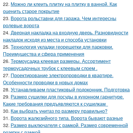
22.
Можно ли клеить плитку на плитку в ванной. Как
оценить старое покрытие
23.
Ворота рольставни для гаража. Чем интересны
ролевые ворота
24.
Дверная накладка на входную дверь. Разновидности
накладок исходя из места и способа установки
25.
Технология укладки георешетки для парковки.
Преимущества и сфера применения
26.
Термоусадка клеевая размеры. Ассортимент
термоусадочных трубок с клеевым слоем .
27.
Проектирование электропроводки в квартире.
Особенности проводки в новых домах
28.
Устанавливаем пластиковый подоконник. Подготовка
29.
Размер сушилки для посуды в кухонном гарнитуре.
Какие требования предъявляются к сушилкам
30.
Как выбрать унитаз по размеру правильно?
31.
Ворота жалюзийного типа. Ворота бывают разные
32.
Размер выключателя с рамкой. Размер современной
розетки с рамкой