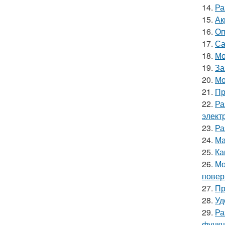
14.
Ра
15.
Ак
16.
Оп
17.
Са
18.
Мо
19.
За
20.
Мо
21.
Пр
22.
Ра
элект
23.
Ра
24.
Ма
25.
Ка
26.
Мо
повер
27.
Пр
28.
Уд
29.
Ра
функц