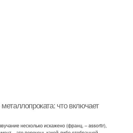
 металлопроката: что включает
учание несколько искажено (франц. – assortir),
амент – это перечень какой-либо отобранной