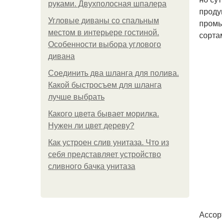
руками. Двухполосная шпалера
проду
Угловые диваны со спальным
промы
местом в интерьере гостиной.
сорта
Особенности выбора углового
дивана
Соединить два шланга для полива.
Какой быстросъем для шланга
лучше выбрать
Какого цвета бывает морилка.
Нужен ли цвет дереву?
Как устроен слив унитаза. Что из
себя представляет устройство
сливного бачка унитаза
Ассор