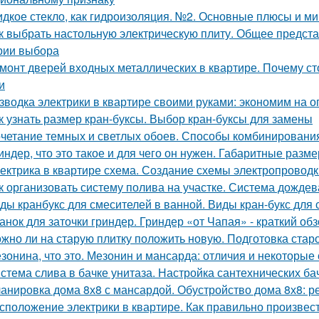
дкое стекло, как гидроизоляция. №2. Основные плюсы и ми
к выбрать настольную электрическую плиту. Общее предста
рии выбора
монт дверей входных металлических в квартире. Почему с
и
зводка электрики в квартире своими руками: экономим на о
к узнать размер кран-буксы. Выбор кран-буксы для замены
четание темных и светлых обоев. Способы комбинировани
индер, что это такое и для чего он нужен. Габаритные разм
ектрика в квартире схема. Создание схемы электропроводк
к организовать систему полива на участке. Система дожде
ды кранбукс для смесителей в ванной. Виды кран-букс для
анок для заточки гриндер. Гриндер «от Чапая» - краткий об
жно ли на старую плитку положить новую. Подготовка старо
зонина, что это. Мезонин и мансарда: отличия и некоторые
стема слива в бачке унитаза. Настройка сантехнических ба
анировка дома 8х8 с мансардой. Обустройство дома 8х8: 
сположение электрики в квартире. Как правильно произвес