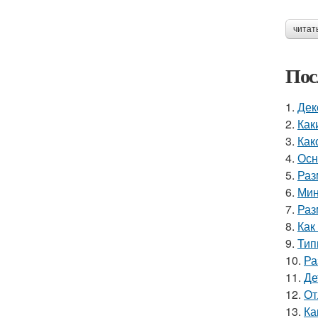
читат
Пос
1.
Дек
2.
Как
3.
Как
4.
Осн
5.
Раз
6.
Мин
7.
Раз
8.
Как
9.
Тип
10.
Ра
11.
Де
12.
От
13.
Ка