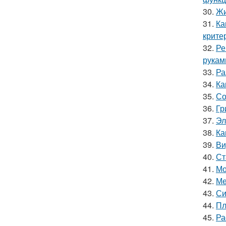
30.
Жи
31.
Ка
крите
32.
Ре
рукам
33.
Ра
34.
Ка
35.
Со
36.
Гр
37.
Эл
38.
Ка
39.
Ви
40.
Ст
41.
Мо
42.
Ме
43.
Си
44.
Пл
45.
Ра