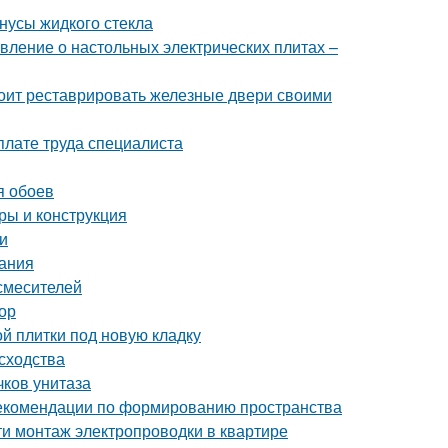
нусы жидкого стекла
вление о настольных электрических плитах –
тоит реставрировать железные двери своими
плате труда специалиста
я обоев
еры и конструкция
и
вания
 смесителей
зор
й плитки под новую кладку
 сходства
чков унитаза
рекомендации по формированию пространства
ти монтаж электропроводки в квартире