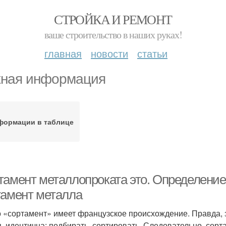
СТРОЙКА И РЕМОНТ
ваше строительство в наших руках!
главная
новости
статьи
ная информация
формации в таблице
тамент металлопроката это. Определение
тамент металла
 «сортамент» имеет французское происхождение. Правда, зв
ть идентична: подбирать, сортировать. Следовательно, сорт