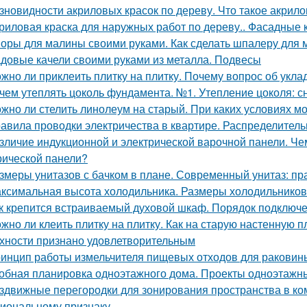
зновидности акриловых красок по дереву. Что такое акрило
риловая краска для наружных работ по дереву.. Фасадные 
оры для малины своими руками. Как сделать шпалеру для
довые качели своими руками из металла. Подвесы
жно ли приклеить плитку на плитку. Почему вопрос об укла
чем утеплять цоколь фундамента. №1. Утепление цоколя: с
жно ли стелить линолеум на старый. При каких условиях м
авила проводки электричества в квартире. Распределител
зличие индукционной и электрической варочной панели. Че
рической панели?
змеры унитазов с бачком в плане. Современный унитаз: пр
ксимальная высота холодильника. Размеры холодильников
к крепится встраиваемый духовой шкаф. Порядок подключ
жно ли клеить плитку на плитку. Как на старую настенную п
хности признано удовлетворительным
инцип работы измельчителя пищевых отходов для раковин
обная планировка одноэтажного дома. Проекты одноэтажн
здвижные перегородки для зонирования пространства в ко
иональному признаку