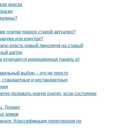
вая краска
краски
 малины?
дке плитки поверх старой актуален?
наружи или изнутри?
ожно класть новый линолеум на старый
ьный щиток
м отличается индукционная панель от
авильный выбор – это не просто
, стандартные и нестандартные
ения
литку положить новую плитку, если состояние
ы. Теория
ых домов
мнате. Классификация перегородок по