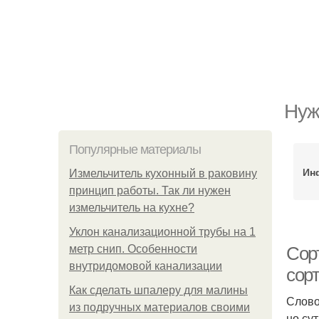
Нуж
Популярные материалы
Ин
Измельчитель кухонный в раковину
принцип работы. Так ли нужен
измельчитель на кухне?
Уклон канализационной трубы на 1
метр снип. Особенности
Сор
внутридомовой канализации
сор
Как сделать шпалеру для малины
Слово
из подручных материалов своими
но су