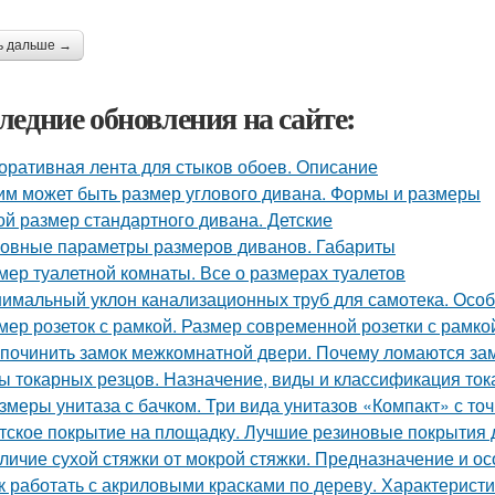
ь дальше →
ледние обновления на сайте:
оративная лента для стыков обоев. Описание
им может быть размер углового дивана. Формы и размеры
ой размер стандартного дивана. Детские
овные параметры размеров диванов. Габариты
мер туалетной комнаты. Все о размерах туалетов
имальный уклон канализационных труб для самотека. Осо
мер розеток с рамкой. Размер современной розетки с рамко
 починить замок межкомнатной двери. Почему ломаются за
ы токарных резцов. Назначение, виды и классификация то
змеры унитаза с бачком. Три вида унитазов «Компакт» с то
тское покрытие на площадку. Лучшие резиновые покрытия д
личие сухой стяжки от мокрой стяжки. Предназначение и о
к работать с акриловыми красками по дереву. Характеристи