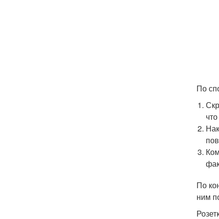
По сп
Скр
что
Нак
пов
Ком
фак
По ко
ним п
Розет