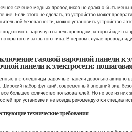
ечное сечение медных проводников не должно быть меньше
ление. Если этого не сделать, то устройство может преврат
нительной безопасности, можно установить устройство авт
 подключить варочную панель проводом, который идет нап
т открытого и закрытого типа. В первом случае провода иду
ключение газовой варочной панели к э
очной панели к электросети: пошагова
енные в столешницы варочные панели довольно активно в
. Широкий набор функций, современный внешний вид, безоп
е все большее количество пользователей. Но не все из них 
остей при установке и не всегда рекомендуются специалис
ствующие технические требования
ятельно советуем перед принятием решения о приобретен