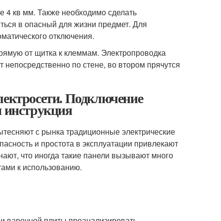
 4 кв мм. Также необходимо сделать
иться в опасный для жизни предмет. Для
оматического отключения.
рямую от щитка к клеммам. Электропроводка
т непосредственно по стене, во втором прячутся
лектросети. Подключение
я инструкция
ытесняют с рынка традиционные электрические
асность и простота в эксплуатации привлекают
знают, что иногда такие панели вызывают много
тами к использованию.
ии варочной плиты проанализировать