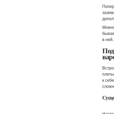
Попер
зазем
допол
Можно
бывае
в ней.
Под
вар
Встро
плиты
к себ
сложн
Суще
Насто