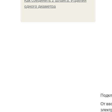
Как соединить 2 шланга. Изделия
одного диаметра
Подкл
От вв
элект