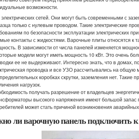
идуальные возможности.
 электрических сетей. Они могут быть современными с заз
азца только с нулевым проводом. Такие электрические пр
бованиям по безопасности эксплуатации электрических при
мые контакты с жидкостями. Варочные плиты относятся к т
ность. В зависимости от числа панелей изменяется мощност
оторые модели могут иметь мощность 10 кВт. Это очень бол
водки ее не выдерживают. Интересно знать, что в домах, по
ктрическая проводка и все УЗО рассчитывались на общую 
пределительных коробках скрутки, заземления нет. Такие п
личения нагрузок.
бходимость получать разрешение от владельцев энергетичес
нсформаторы высокого напряжения имеют большой запас п
ребителей может стать причиной возникновения аварийных
но ли варочную панель подключить к 