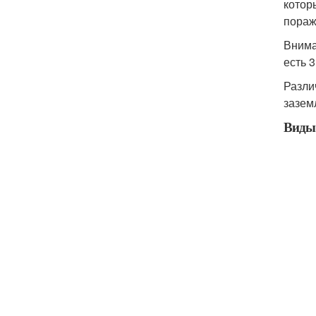
котор
пораж
Внима
есть 
Разли
зазем
Виды