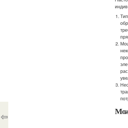
индив
Тип
обр
тре
пря
Мощ
нек
про
эле
рас
уве
Нео
тра
пот
Мож
⇦