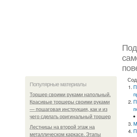
Под
сам
пов
Сод
Популярные материалы
П
п
Торшер своими руками напольный.
П
Красивые торшеры своими руками
п
— пошаговая инструкция, как и из
чего сделать оригинальный торшер
М
Лестницы на второй этаж на
П
металлическом каркасе. Этапы