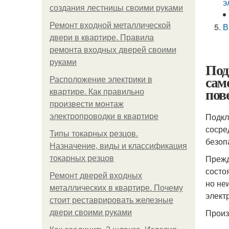
э
создания лестницы своими руками
Ремонт входной металлической
В
двери в квартире. Правила
ремонта входных дверей своими
руками
Под
сам
Расположение электрики в
пов
квартире. Как правильно
произвести монтаж
Подкл
электропроводки в квартире
сосре
Типы токарных резцов.
безоп
Назначение, виды и классификация
Прежд
токарных резцов
состо
Ремонт дверей входных
но не
металлических в квартире. Почему
элект
стоит реставрировать железные
Произ
двери своими руками