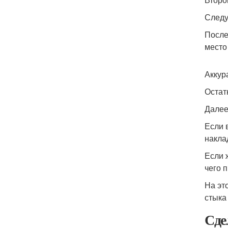
Следу
После
место
Аккур
Остат
Далее
Если 
накла
Если 
чего 
На эт
стыка
Сде