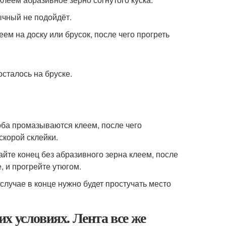
ычный не подойдёт.
ем на доску или брусок, после чего прогреть
осталось на бруске.
 оба промазываются клеем, после чего
корой склейки.
айте конец без абразивного зерна клеем, после
, и прогрейте утюгом.
случае в конце нужно будет простучать место
х условиях. Лента все же