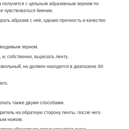
нта получится с цельным абразивным зерном по
ее чувствоваться биение.
ирать абразив с неё, однако прочность и качество
бходимым зерном.
 и, собственно, вырезать ленту.
звольный, но должен находится в диапазоне 30-
его.
делать также двумя способами.
итель на обратную сторону ленты, после чего
ным ножом.
леем абразивное зерно согнутого куска.