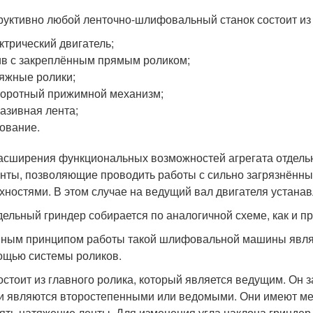
руктивно любой ленточно-шлифовальный станок состоит из
ктрический двигатель;
в с закреплённым прямым роликом;
яжные ролики;
оротный прижимной механизм;
азивная лента;
ование.
асширения функциональных возможностей агрегата отдель
нты, позволяющие проводить работы с сильно загрязнённы
хностями. В этом случае на ведущий вал двигателя устана
ельный гриндер собирается по аналогичной схеме, как и 
ным принципом работы такой шлифовальной машины являе
ощью системы роликов.
остоит из главного ролика, который является ведущим. Он 
и являются второстепенными или ведомыми. Они имеют мех
ять натяжение ленты. Для изменения угла наклона гриндер 