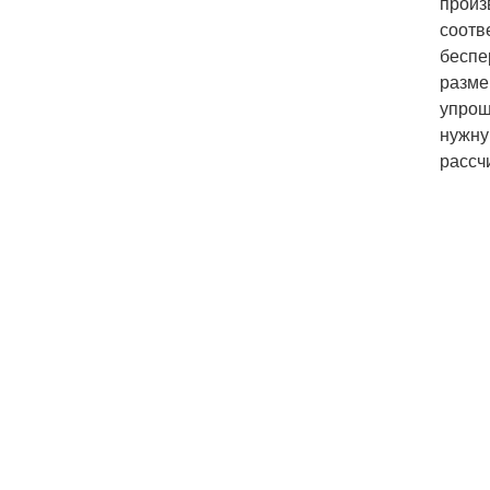
произ
соотв
беспе
разме
упрощ
нужну
рассч