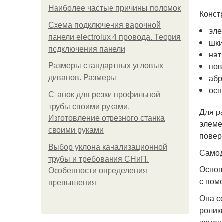
Наиболее частые причины поломок
Конст
Схема подключения варочной
эле
панели electrolux 4 провода. Теория
шки
подключения панели
нат
пов
Размеры стандартных угловых
абр
диванов. Размеры
осн
Станок для резки профильной
трубы своими руками.
Для р
Изготовление отрезного станка
элеме
своими руками
повер
Выбор уклона канализационной
Самод
трубы и требования СНиП.
Основ
Особенности определения
с пом
превышения
Она с
ролик
измен