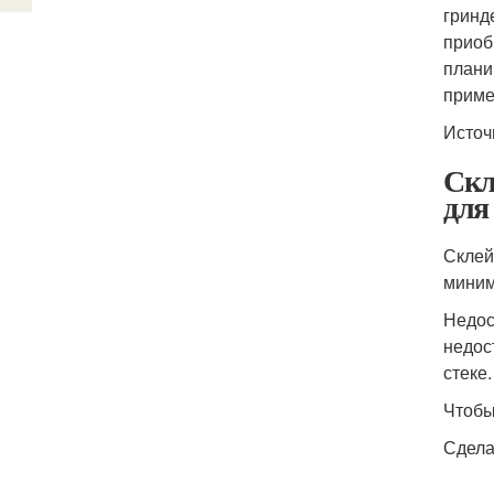
гринд
приоб
плани
приме
Источ
Скл
для
Склей
миним
Недос
недос
стеке.
Чтобы
Сдела