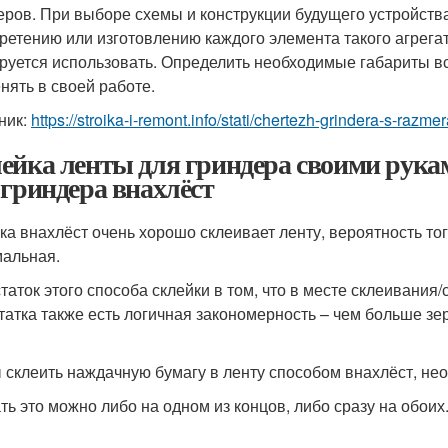
еров. При выборе схемы и конструкции будущего устройств
ретению или изготовлению каждого элемента такого агрегат
руется использовать. Определить необходимые габариты вс
нять в своей работе.
ник:
https://stroika-i-remont.info/stati/chertezh-grindera-s-r
ейка ленты для гриндера своими рукам
 гриндера внахлёст
ка внахлёст очень хорошо склеивает ленту, вероятность тог
альная.
таток этого способа склейки в том, что в месте склеивания/
татка также есть логичная закономерность – чем больше зе
 склеить наждачную бумагу в ленту способом внахлёст, нео
ть это можно либо на одном из концов, либо сразу на обоих