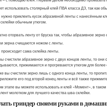
ет использовать столярный клей ПВА класса ДЗ, так как об
 нужно приклеить кусок абразивной ленты с нанесённым кле
 склейки обычным утюгом.
атно оторвать ленту от бруска так, чтобы абразивное зерно 
ки зерна счищаются ножом с ленты.
 происходит сама склейка ленты.
вы счистили абразивное зерно с двух концов ленты, то они
дываются, прижимаются и прогреваются утюгом для более с
же вы счистили зерно лишь с одного конца ленты, то пропит
приложите его под второй конец ленты и всё также прижмите
ом этапе вы можете использовать и клей «Момент», в таком 
 лент молотком для лучшего качества шва склейки.
лать гриндер своими руками в домашни