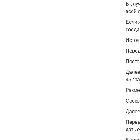
В слу
всей 
Если 
соеди
Источн
Перед
Поста
Далее
45 гр
Разме
Соско
Далее
Первы
дать 
Второ