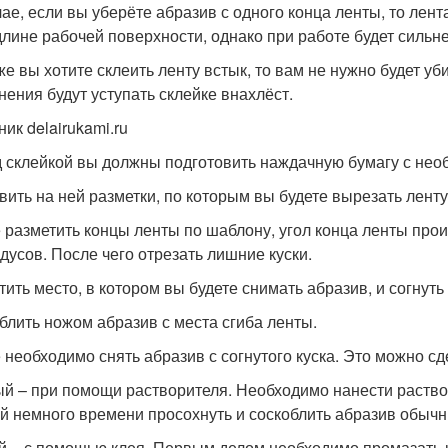
чае, если вы уберёте абразив с одного конца ленты, то ле
длине рабочей поверхности, однако при работе будет сильн
же вы хотите склеить ленту встык, то вам не нужно будет уб
нения будут уступать склейке внахлёст.
ик delairukami.ru
 склейкой вы должны подготовить наждачную бумагу с нео
вить на ней разметки, по которым вы будете вырезать ленту,
 разметить концы ленты по шаблону, угол конца ленты прои
адусов. После чего отрезать лишние куски.
тить место, в котором вы будете снимать абразив, и согнуть 
блить ножом абразив с места сгиба ленты.
 необходимо снять абразив с согнутого куска. Это можно с
й – при помощи растворителя. Необходимо нанести раствор
ей немного времени просохнуть и соскоблить абразив обыч
й – с помощью клея. Первым делом необходимо промазать к