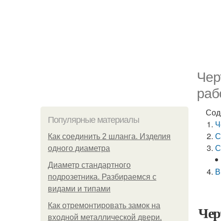
Чер
раб
Сод
Популярные материалы
Ч
С
Как соединить 2 шланга. Изделия
С
одного диаметра
Диаметр стандартного
В
подрозетника. Разбираемся с
видами и типами
Как отремонтировать замок на
Чер
входной металлической двери.