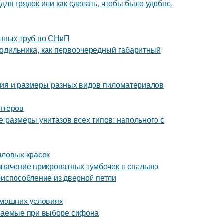
для грядок или как сделать, чтобы было удобно,
онных труб по СНиП
одильника, как первоочередный габаритный
ция и размеры разных видов пиломатериалов
нтеров
 размеры унитазов всех типов: напольного с
иловых красок
значение прикроватных тумбочек в спальню
риспособление из дверной петли
омашних условиях
ваемые при выборе сифона