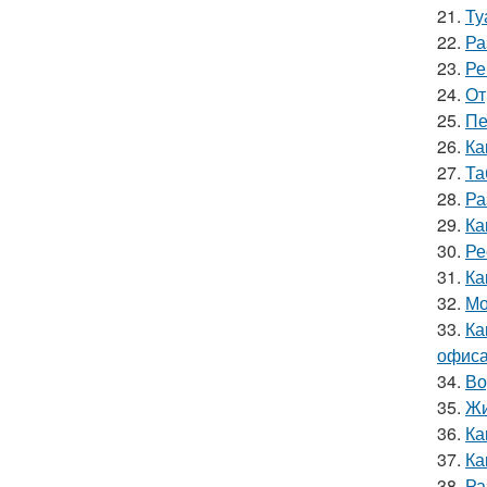
21.
Ту
22.
Ра
23.
Ре
24.
От
25.
Пе
26.
Ка
27.
Та
28.
Ра
29.
Ка
30.
Ре
31.
Ка
32.
Мо
33.
Ка
офиса
34.
Во
35.
Жи
36.
Ка
37.
Ка
38.
Ра