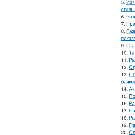
5.
Из 
стиль
6.
Раз
7.
Пра
8.
Раз
показ
9.
Ста
10.
Та
11.
Ра
12.
Ст
13.
Ст
бачко
14.
Ак
15.
По
16.
Ра
17.
Са
18.
Ра
19.
Гр
20.
Сл