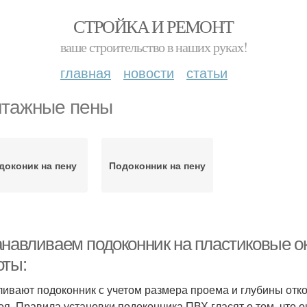
СТРОЙКА И РЕМОНТ
ваше строительство в наших руках!
главная
новости
статьи
тажные пены
доконик на пену
Подоконник на пену
анавливаем подоконник на пластиковые о
оты:
ивают подоконник с учетом размера проема и глубины откос
ея. Правила установки подоконника ПВХ гласят о том, что 