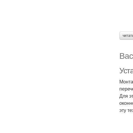
читат
Вас
Уст
Монта
переч
Для э
оконн
эту т