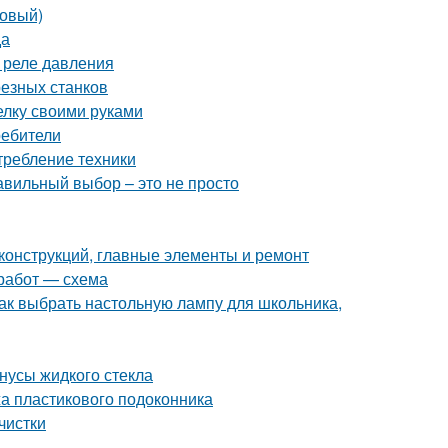
ковый)
да
 реле давления
резных станков
елку своими руками
ребители
требление техники
авильный выбор – это не просто
 конструкций, главные элементы и ремонт
 работ — схема
ак выбрать настольную лампу для школьника,
нусы жидкого стекла
жа пластикового подоконника
чистки