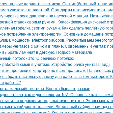
алет на даче варианты септиков. Септик (бетонный, пласти
змер унитаза стандартной. Стандарты в зависимости от ви
гулировка реле давления на насосной станции. Назначение
резной станок своими руками. Классификация дисковых от
ллетная горелка своими руками. Как сделать пеллетную гор
кое потребление электроэнергии. Основные домашние пот
блица мощности электроприборов. Рассчитываем энергопо
змеры унитазов с бачком в плане. Современный унитаз: пр
к выбрать ламинат в детскую. Подбор материала
ечный потолок это. О реечных потолках
к работает смыв в унитазе. Устройство бачка унитаза: виды
нтаж проводки в квартире по всем правилам. Начало всех
к выбрать настольную лампу для работы за компьютером. К
 и работы?
рота жалюзийного типа. Ворота бывают разные
дкое стекло, как гидроизоляция. №2. Основные плюсы и ми
к ставится подоконник под пластиковое окно. Этапы монта
к отмыть сайдинг от плесени. Виниловый сайдинг: методы о
змеры кровати 1 спальной. Кровати стандартных размеров