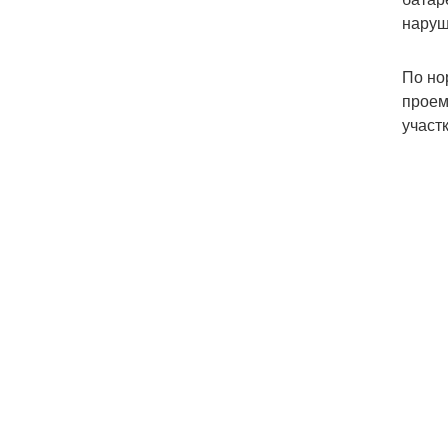
наруш
По но
проем
участ