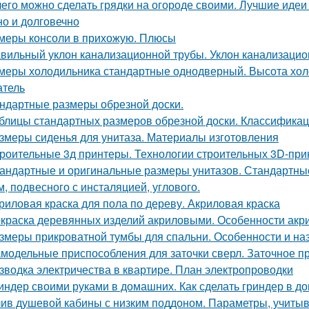
чего можно сделать грядки на огороде своими. Лучшие идеи 
но и долговечно
меры консоли в прихожую. Плюсы
вильный уклон канализационной трубы. Уклон канализаци
меры холодильника стандартные однодверный. Высота хол
атель
ндартные размеры обрезной доски.
блицы стандартных размеров обрезной доски. Классифика
змеры сиденья для унитаза. Материалы изготовления
роительные 3д принтеры. Технологии строительных 3D-при
андартные и оригинальные размеры унитазов. Стандартные
м, подвесного с инсталяцией, углового.
риловая краска для пола по дереву. Акриловая краска
краска деревянных изделий акриловыми. Особенности акр
змеры прикроватной тумбы для спальни. Особенности и на
модельные приспособления для заточки сверл. Заточное п
зводка электричества в квартире. План электропроводки
индер своими руками в домашних. Как сделать гриндер в д
ив душевой кабины с низким поддоном. Параметры, учиты