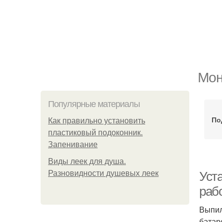
Мон
Популярные материалы
По
Как правильно установить
пластиковый подоконник.
Запенивание
Виды леек для душа.
Разновидности душевых леек
Уст
раб
Выпил
батар