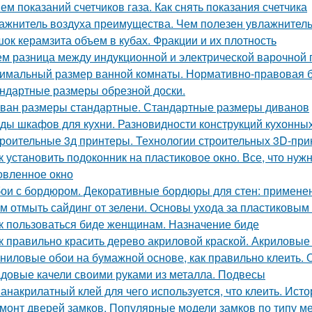
ем показаний счетчиков газа. Как снять показания счетчика
ажнитель воздуха преимущества. Чем полезен увлажнитель
ок керамзита объем в кубах. Фракции и их плотность
ем разница между индукционной и электрической варочной
имальный размер ванной комнаты. Нормативно-правовая 
ндартные размеры обрезной доски.
ван размеры стандартные. Стандартные размеры диванов
ды шкафов для кухни. Разновидности конструкций кухонн
роительные 3д принтеры. Технологии строительных 3D-при
к установить подоконник на пластиковое окно. Все, что нужн
овленное окно
ои с бордюром. Декоративные бордюры для стен: применен
м отмыть сайдинг от зелени. Основы ухода за пластиковы
к пользоваться биде женщинам. Назначение биде
к правильно красить дерево акриловой краской. Акриловые
ниловые обои на бумажной основе, как правильно клеить. 
довые качели своими руками из металла. Подвесы
анакрилатный клей для чего используется, что клеить. Ист
монт дверей замков. Популярные модели замков по типу м