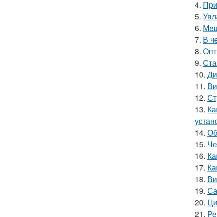
4.
При
5.
Увл
6.
Меш
7.
В ч
8.
Опт
9.
Ста
10.
Ди
11.
Ви
12.
Ст
13.
Ка
устан
14.
Об
15.
Че
16.
Ка
17.
Ка
18.
Ви
19.
Са
20.
Ци
21.
Ре