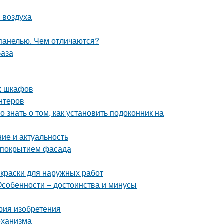
 воздуха
 панелью. Чем отличаются?
база
ых шкафов
нтеров
о знать о том, как установить подоконник на
ие и актуальность
м покрытием фасада
 краски для наружных работ
Особенности – достоинства и минусы
ория изобретения
еханизма