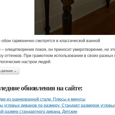
 обои гармонично смотрятся в классической ванной
 – олицетворение покоя, он приносит умиротворение, но это
ру оттенков. При грамотном использовании в своих разных
логические настрои людей.
ь дальше →
ледние обновления на сайте:
дки из оцинкованной стали. Плюсы и минусы
ы угловых диванов по размеру. Стандарт размеров угловы
ой размер стандартного дивана. Детские