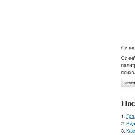
Синие
Синий
палит
психо
читат
Пос
1.
Гря
2.
Вид
3.
Как