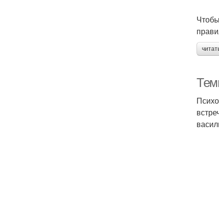
Чтобы
прави
читат
Темн
Психо
встре
васил