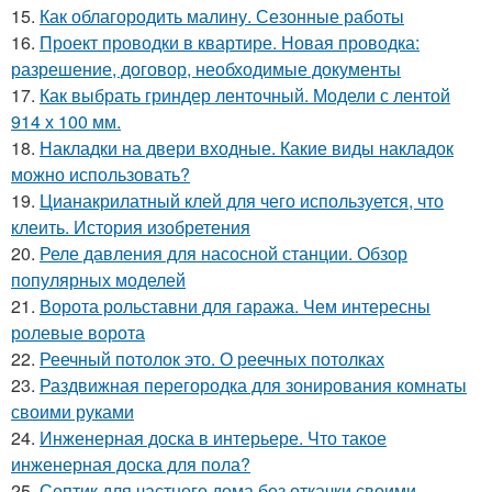
15.
Как облагородить малину. Сезонные работы
16.
Проект проводки в квартире. Новая проводка:
разрешение, договор, необходимые документы
17.
Как выбрать гриндер ленточный. Модели с лентой
914 х 100 мм.
18.
Накладки на двери входные. Какие виды накладок
можно использовать?
19.
Цианакрилатный клей для чего используется, что
клеить. История изобретения
20.
Реле давления для насосной станции. Обзор
популярных моделей
21.
Ворота рольставни для гаража. Чем интересны
ролевые ворота
22.
Реечный потолок это. О реечных потолках
23.
Раздвижная перегородка для зонирования комнаты
своими руками
24.
Инженерная доска в интерьере. Что такое
инженерная доска для пола?
25.
Септик для частного дома без откачки своими