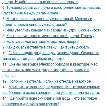
двери. Наиболее частые причины поломок
5.
Толщина доски для пола и расстояние между лагами.
Расстояние между лагами пола
6.
Можно ли класть линолеум на старый. Можно ли
стелить новый линолеум на старый?
7.
Чем утеплить крышу мансарды изнутри. Особенности
8.
Как починить замок межкомнатной двери. Почему
ломаются замки для межкомнатных дверей
9.
Как дюбель вставить в стену. Как вбить дюбель
10.
Гибкая подводка для воды, какая лучше. Основные
типы шлангов для гибкой подводки
11.
Схемы разводки электропроводки в квартире. Что
важно знать про электрику в квартире: правила и
нюансы
12.
Полочки из стекла. Полки из стекла в квартире
13.
Монтажные клинья для дверей. Монтажные клинья:
особенности использования при укладке пола на лагах
14.
Где пройти поверку счетчиков воды. Что это такое
проверка и для чего она нужна?