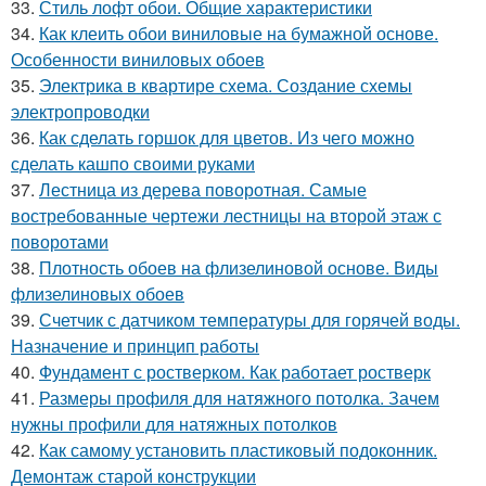
33.
Стиль лофт обои. Общие характеристики
34.
Как клеить обои виниловые на бумажной основе.
Особенности виниловых обоев
35.
Электрика в квартире схема. Создание схемы
электропроводки
36.
Как сделать горшок для цветов. Из чего можно
сделать кашпо своими руками
37.
Лестница из дерева поворотная. Самые
востребованные чертежи лестницы на второй этаж с
поворотами
38.
Плотность обоев на флизелиновой основе. Виды
флизелиновых обоев
39.
Счетчик с датчиком температуры для горячей воды.
Назначение и принцип работы
40.
Фундамент с ростверком. Как работает ростверк
41.
Размеры профиля для натяжного потолка. Зачем
нужны профили для натяжных потолков
42.
Как самому установить пластиковый подоконник.
Демонтаж старой конструкции