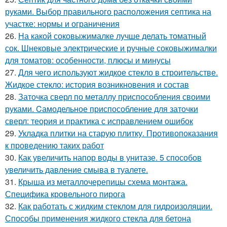
руками. Выбор правильного расположения септика на
участке: нормы и ограничения
26.
На какой соковыжималке лучше делать томатный
сок. Шнековые электрические и ручные соковыжималки
для томатов: особенности, плюсы и минусы
27.
Для чего используют жидкое стекло в строительстве.
Жидкое стекло: история возникновения и состав
28.
Заточка сверл по металлу приспособления своими
руками. Cамодельное приспособление для заточки
сверл: теория и практика с исправлением ошибок
29.
Укладка плитки на старую плитку. Противопоказания
к проведению таких работ
30.
Как увеличить напор воды в унитазе. 5 способов
увеличить давление смыва в туалете.
31.
Крыша из металлочерепицы схема монтажа.
Специфика кровельного пирога
32.
Как работать с жидким стеклом для гидроизоляции.
Способы применения жидкого стекла для бетона