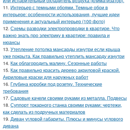
или испарительный охладитель воздуха (климатизатор).
11.
Интерьер с темными обоями. Темные обои в
интерьере: особенности использования, лучшие идеи
применения и актуальный интерьер (100 фото)
12.
Схемы разводки электропроводки в квартире. Что
важно знать про электрику в квартире: правила и
нюансы
13.
Утепление потолка мансарды изнутри если крыша
уже покрыта. Как правильно утеплить мансарду изнутри
14.
Как облагородить малину. Сезонные работы
15.
Как правильно красить дерево акриловой краской.
Акриловые краски для наружных работ
16.
Глубина коробки под розетку. Технические
требования
17.
Садовые качели своими руками из металла. Подвесы
18.
Суппорт токарного станка своими руками: чертежи,
как сделать из подручных материалов
19.
Диван угловой габариты. Плюсы и минусы углового
дивана