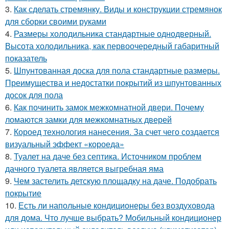
3.
Как сделать стремянку. Виды и конструкции стремянок
для сборки своими руками
4.
Размеры холодильника стандартные однодверный.
Высота холодильника, как первоочередный габаритный
показатель
5.
Шпунтованная доска для пола стандартные размеры.
Преимущества и недостатки покрытий из шпунтованных
досок для пола
6.
Как починить замок межкомнатной двери. Почему
ломаются замки для межкомнатных дверей
7.
Короед технология нанесения. За счет чего создается
визуальный эффект «короеда»
8.
Туалет на даче без септика. Источником проблем
дачного туалета является выгребная яма
9.
Чем застелить детскую площадку на даче. Подобрать
покрытие
10.
Есть ли напольные кондиционеры без воздуховода
для дома. Что лучше выбрать? Мобильный кондиционер