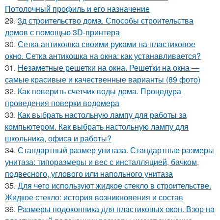
Потолочный профиль и его назначение
29.
3д строительство дома. Способы строительства
домов с помощью 3D-принтера
30.
Сетка антикошка своими руками на пластиковое
окно. Сетка антикошка на окна: как устанавливается?
31.
Незаметные решетки на окна. Решетки на окна —
самые красивые и качественные варианты (89 фото)
32.
Как поверить счетчик воды дома. Процедура
проведения поверки водомера
33.
Как выбрать настольную лампу для работы за
компьютером. Как выбрать настольную лампу для
школьника, офиса и работы?
34.
Стандартный размер унитаза. Стандартные размеры
унитаза: типоразмеры и вес с инсталляцией, бачком,
подвесного, углового или напольного унитаза
35.
Для чего используют жидкое стекло в строительстве.
Жидкое стекло: история возникновения и состав
36.
Размеры подоконника для пластиковых окон. Взор на