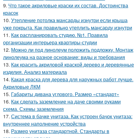
9.
Что такое акриловые краски их состав. Достоинства
красок
10.
Утепление потолка мансарды изнутри если крыша
уже покрыта. Как правильно утеплить мансарду изнутри
11.
Как распланировать студию. №1. Правила
организации интерьера квартиры-студии
12.
Можно ли под линолеум положить подложку. Монтаж
линолеума на разное основание: виды и требования
13.
Как красить акриловой краской дерево и деревянные
изделия. Анализ материала
14.
Какая краска для дерева для наружных работ лучше.
Акриловые ЛКМ
15.
Габариты дивана углового. Размер «стандарт»
16.
Как сделать заземление на даче своими руками
схема. Схемы заземления
17.
Система в бачке унитаза. Как устроен бачок унитаза:
внутреннее наполнение устройства
18.
Размер унитаза стандартной. Стандарты в