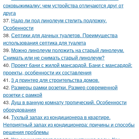
соковыжималку: чем устройства отличаются друг от
друга
37.
Надо ли под линолеум стелить подложку.
Особенности
38.
Септики для дачных туалетов. Преимущества
использования септика для туалета
39.
Можно линолеум положить на старый линолеум.
Снимать или не снимать старый линолеум?
40.
Проект бани с жилой мансардой. Бани с мансардой:
проекты, особенности их составления
41.
3 д принтер для строительства домов.
42.
Размеры рамки розетки. Размер современной
розетки с рамкой
43.
Душ в ванную комнату тропический. Особенности
оборудования
44.
Тухлый запах из кондиционера в квартире.
Неприятный запах из кондиционера: причины и способы
решения проблемы