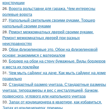
конструкции
26.
Ворота рольставни для гаража. Чем интересны
ролевые ворота
27.
Напольный светильник своими руками. Торшер
напольный своими руками
28.
Ремонт межкомнатных дверей своими руками.
Ремонт межкомнатных дверей при разных
неисправностях
29.
Обои флизелиновые это. Обои на флизелиновой
основе: знакомимся с материалом
30.
Бордюр на обои на стену бумажные. Виды бордюров
и места их поклейки
31.
Чем мыть сайдинг на даче. Как мыть сайдинг на доме
правильно
32.
Стандартный размер унитаза. Стандартные размеры
унитаза: типоразмеры и вес с инсталляцией, бачком,
подвесного, углового или напольного унитаза
33.
Запах от кондиционера в квартире, как избавиться.
Запах из кондиционера: причины