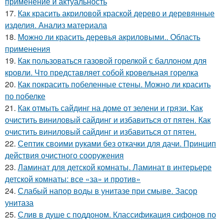
применение и актуальность
17.
Как красить акриловой краской дерево и деревянные
изделия. Анализ материала
18.
Можно ли красить деревья акриловыми.. Область
применения
19.
Как пользоваться газовой горелкой с баллоном для
кровли. Что представляет собой кровельная горелка
20.
Как покрасить побеленные стены. Можно ли красить
по побелке
21.
Как отмыть сайдинг на доме от зелени и грязи. Как
очистить виниловый сайдинг и избавиться от пятен. Как
очистить виниловый сайдинг и избавиться от пятен.
22.
Септик своими руками без откачки для дачи. Принцип
действия очистного сооружения
23.
Ламинат для детской комнаты. Ламинат в интерьере
детской комнаты: все «за» и против»
24.
Слабый напор воды в унитазе при смыве. Засор
унитаза
25.
Слив в душе с поддоном. Классификация сифонов по