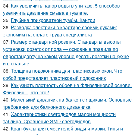
34.
Как увеличить напор воды в унитазе. 5 способов
увеличить давление смыва в туалете.
35.
Глубина прикроватной тумбы. Кантри
36.
Разводка электрики в квартире своими руками:
экономим на оплате труда специалиста
37.
Размер стандартной розетки. Стандарты высоты
установки розеток от пола — основные правила по
евростандарту на каком уровне делать розетки на кухне
и в спальне
38.
Толщина подоконника для пластиковых окон. Что
собой представляет пластиковый подоконник
39.
Как узнать плотность обоев на флизелиновой основе.
Флизелин –, что это?
40.
Маленький диванчик на балкон с ящиками. Основные
требования для балконного диванчика
41.
Характеристики светодиодов малой мощности
таблица. Сравнение SMD светодиодов
42.
Кран-буксы для смесителей виды и марки. Типы и