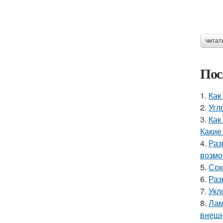
читат
Пос
1.
Как
2.
Угл
3.
Как
Какие
4.
Раз
возмо
5.
Сок
6.
Раз
7.
Укл
8.
Лам
внешн