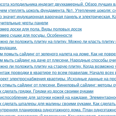
сота холодильника индезит двухкамерный. Обзор лучших 
чем утеплять цоколь фундамента. №1. Утепление цоколя: с
о значит индукционная варочная панель и электрическая. К
ичительные черты панели
змер доски для пола. Виды половых досок
змер сушки для посуды. Особенности
жно ли положить плитку на плитку. Можно ли класть плитку
ендации.
м помыть сайдинг от зеленого налета на доме. Как не повре
м мыть сайдинг на даче от плесени. Народные способы очи
жно ли положить плитку на старую плитку. Когда возможно 
нтаж проводки в квартире по всем правилам. Начало всех
оект электроснабжения квартиры. Исходные данные на про
к отмыть сайдинг от плесени. Виниловый сайдинг: методы о
к сделать грядки. Грядки из досок своими руками
испособление для заточки ножей на наждаке. Элементарно
к сделать шпалеры для малины своими руками. Как сделат
утренняя планировка одноэтажного дома. План одноэтажног
тановить пластиковый подоконник. Как установить пластиков