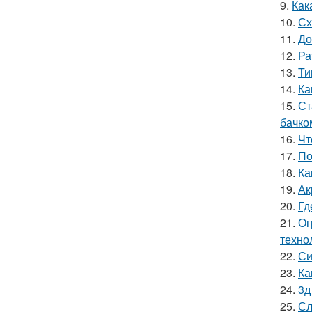
9.
Как
10.
Сх
11.
До
12.
Ра
13.
Ти
14.
Ка
15.
Ст
бачко
16.
Чт
17.
По
18.
Ка
19.
Ак
20.
Гд
21.
Ог
техно
22.
Си
23.
Ка
24.
3д
25.
Сл