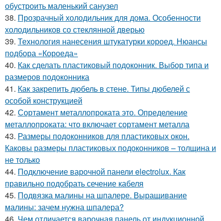
обустроить маленький санузел
38.
Прозрачный холодильник для дома. Особенности
холодильников со стеклянной дверью
39.
Технология нанесения штукатурки короед. Нюансы
подбора «Короеда»
40.
Как сделать пластиковый подоконник. Выбор типа и
размеров подоконника
41.
Как закрепить дюбель в стене. Типы дюбелей с
особой конструкцией
42.
Сортамент металлопроката это. Определение
металлопроката: что включает сортамент металла
43.
Размеры подоконников для пластиковых окон.
Каковы размеры пластиковых подоконников – толщина и
не только
44.
Подключение варочной панели electrolux. Как
правильно подобрать сечение кабеля
45.
Подвязка малины на шпалере. Выращивание
малины: зачем нужна шпалера?
46.
Чем отличается варочная панель от индукционной.