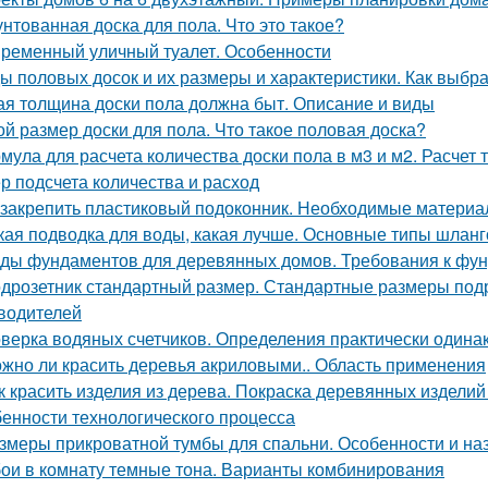
нтованная доска для пола. Что это такое?
ременный уличный туалет. Особенности
ы половых досок и их размеры и характеристики. Как выбр
ая толщина доски пола должна быт. Описание и виды
ой размер доски для пола. Что такое половая доска?
мула для расчета количества доски пола в м3 и м2. Расчет 
р подсчета количества и расход
 закрепить пластиковый подоконник. Необходимые матери
кая подводка для воды, какая лучше. Основные типы шланг
ды фундаментов для деревянных домов. Требования к фу
дрозетник стандартный размер. Стандартные размеры подр
водителей
верка водяных счетчиков. Определения практически одина
жно ли красить деревья акриловыми.. Область применения
к красить изделия из дерева. Покраска деревянных издели
бенности технологического процесса
змеры прикроватной тумбы для спальни. Особенности и на
ои в комнату темные тона. Варианты комбинирования