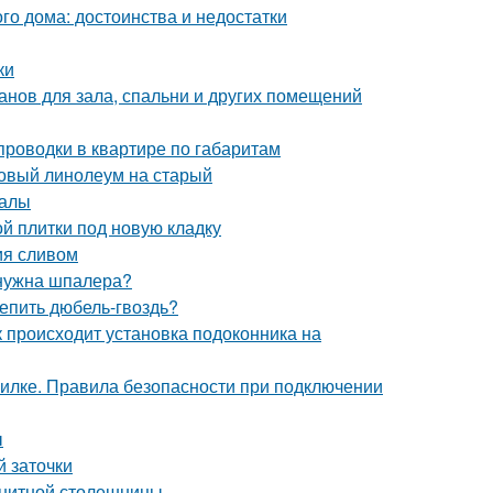
о дома: достоинства и недостатки
ки
нов для зала, спальни и других помещений
проводки в квартире по габаритам
новый линолеум на старый
иалы
й плитки под новую кладку
ия сливом
нужна шпалера?
репить дюбель-гвоздь?
к происходит установка подоконника на
вилке. Правила безопасности при подключении
ы
й заточки
ранитной столешницы