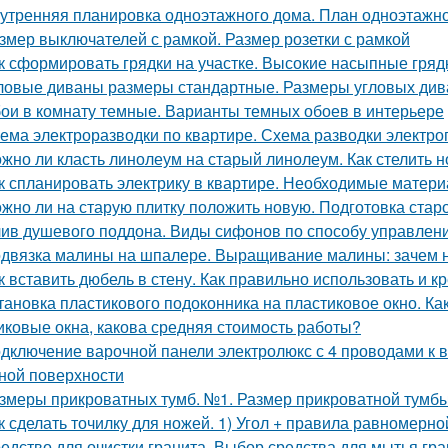
утренняя планировка одноэтажного дома. План одноэтажног
змер выключателей с рамкой. Размер розетки с рамкой
к сформировать грядки на участке. Высокие насыпные гряд
ловые диваны размеры стандартные. Размеры угловых дива
ои в комнату темные. Варианты темных обоев в интерьере
ема электроразводки по квартире. Схема разводки электро
жно ли класть линолеум на старый линолеум. Как стелить 
к спланировать электрику в квартире. Необходимые матер
жно ли на старую плитку положить новую. Подготовка старо
ив душевого поддона. Виды сифонов по способу управлен
двязка малины на шпалере. Выращивание малины: зачем 
к вставить дюбель в стену. Как правильно использовать и к
тановка пластикового подоконника на пластиковое окно. Ка
иковые окна, какова средняя стоимость работы?
дключение варочной панели электролюкс с 4 проводами к 
ной поверхности
змеры прикроватных тумб. №1. Размер прикроватной тумб
к сделать точилку для ножей. 1) Угол + правила равномерно
едство для очистки гранита. Выбор средства для мытья г