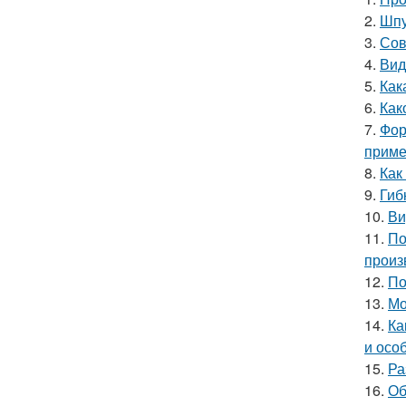
2.
Шпу
3.
Сов
4.
Вид
5.
Как
6.
Как
7.
Фор
приме
8.
Как
9.
Гиб
10.
Ви
11.
По
произ
12.
По
13.
Мо
14.
Ка
и осо
15.
Ра
16.
Об