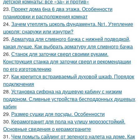
детской комнаты: все «за» и против»
23.
Проект дома 6на 6 два этажа. Особенности
планировки и расположения комнат
24.
Зачем утеплять цоколь фундамента. №1. Утепление
цоколя: снаружи или изнутри?
25.
Арматура для сливного бачка с нижней подводкой,
какая лучше. Как выбрать арматуру для сливного бачка
26.
Станок для заточки сверл своими руками.
Конструкция станка для заточки сверл и рекомендации
по его изготовлению
27.
Как крепится встраиваемый духовой шкаф. Порядок
подключения
28.
Установка сифона на душевую кабину с низким
поддоном. Сливные устройства бесподдонных душевых
кабин
29.
Размер сушки для посуды. Особенности
30.
Керамогранит для пола на улицу морозостойкий.
Основные сведения о керамограните
31.
Чем помыть сайдинг от зеленого налета на доме. Как