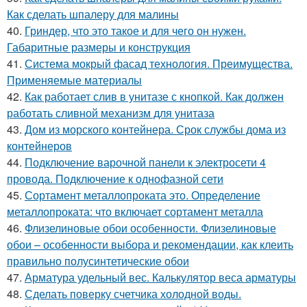
Как сделать шпалеру для малины
40.
Гриндер, что это такое и для чего он нужен.
Габаритные размеры и конструкция
41.
Система мокрый фасад технология. Преимущества.
Применяемые материалы
42.
Как работает слив в унитазе с кнопкой. Как должен
работать сливной механизм для унитаза
43.
Дом из морского контейнера. Срок службы дома из
контейнеров
44.
Подключение варочной панели к электросети 4
провода. Подключение к однофазной сети
45.
Сортамент металлопроката это. Определение
металлопроката: что включает сортамент металла
46.
Флизелиновые обои особенности. Флизелиновые
обои – особенности выбора и рекомендации, как клеить
правильно полусинтетические обои
47.
Арматура удельный вес. Калькулятор веса арматуры
48.
Сделать поверку счетчика холодной воды.