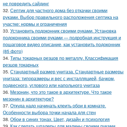
не повредить сайдинг
32.
Септик для частного дома без откачки своими
руками. Выбор правильного расположения септика на
участке: нормы и ограничения
33.
Установить подоконник своими руками. Установка
подоконника своими руками — подробная инструкция и
пошаговое видео описание, как установить подоконник
(85 фото)
34.
Типы токарных резцов по металлу. Классификация
резцов токарных
35.
Стандартный размер унитаза. Стандартные размеры
унитаза: типоразмеры и вес с инсталляцией, бачком,
подвесного, углового или напольного унитаза
36.
Мезонин, что это такое в архитектуре. Что такое
мезонин в архитектуре?
37.
Откуда надо начинать клеить обои в комнате.
Особенности выбора точки начала для стен
38.
Обои в синих тонах. Цвет, дизайн и психология
39.
Как сделать шпалеры для малины своими руками.