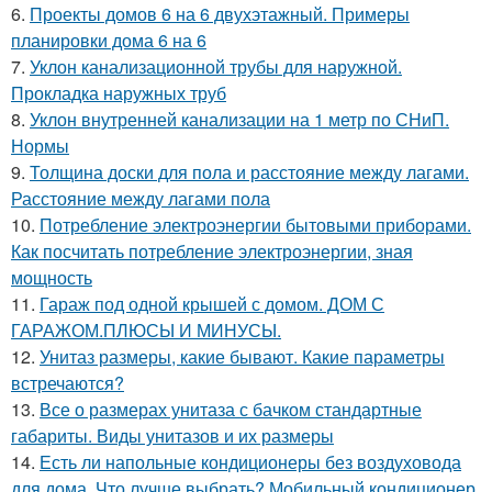
6.
Проекты домов 6 на 6 двухэтажный. Примеры
планировки дома 6 на 6
7.
Уклон канализационной трубы для наружной.
Прокладка наружных труб
8.
Уклон внутренней канализации на 1 метр по СНиП.
Нормы
9.
Толщина доски для пола и расстояние между лагами.
Расстояние между лагами пола
10.
Потребление электроэнергии бытовыми приборами.
Как посчитать потребление электроэнергии, зная
мощность
11.
Гараж под одной крышей с домом. ДОМ С
ГАРАЖОМ.ПЛЮСЫ И МИНУСЫ.
12.
Унитаз размеры, какие бывают. Какие параметры
встречаются?
13.
Все о размерах унитаза с бачком стандартные
габариты. Виды унитазов и их размеры
14.
Есть ли напольные кондиционеры без воздуховода
для дома. Что лучше выбрать? Мобильный кондиционер