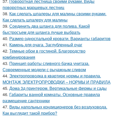
37.
Поворотная лестница своими руками. Виды
поворотных маршевых лестниц
38.
Как сделать шпалеры для малины своими руками.
Как сделать шпалеру для малины
39.
Соединить два шланга для полива. Какой
быстросъем для шланга лучше выбрать
40.
Размер односпальной кровати. Варианты габаритов
41.
Камень для очага. Заглубленный очаг
42.
Темные обои в гостиной. Благородство
комбинирования
43.
Принцип работы сливного бачка унитаза.
Современные модели с рычажным сливом
44.
Электропроводка в квартире нормы и правила.
МОНТАЖ ЭЛЕКТРОПРОВОДКИ – НОРМЫ И ПРАВИЛА
45.
Дома 3д принтером. Вертикальные фермы и сады
46.
Габариты ванной комнаты. Основные правила
размещение сантехники
47.
Виды напольных кондиционеров без воздуховода.
Как выглядит такой прибор?