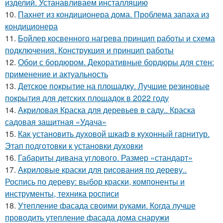
изделий. Устанавливаем инсталляцию
10.
Пахнет из кондиционера дома. Проблема запаха из
кондиционера
11.
Бойлер косвенного нагрева принцип работы и схема
подключения. Конструкция и принцип работы
12.
Обои с бордюром. Декоративные бордюры для стен:
применение и актуальность
13.
Детское покрытие на площадку. Лучшие резиновые
покрытия для детских площадок в 2022 году
14.
Акриловая Краска для деревьев в саду.. Краска
садовая защитная «Удача»
15.
Как установить духовой шкаф в кухонный гарнитур.
Этап подготовки к установки духовки
16.
Габариты дивана углового. Размер «стандарт»
17.
Акриловые краски для рисования по дереву..
Роспись по дереву: выбор краски, компоненты и
инструменты, техника росписи
18.
Утепление фасада своими руками. Когда лучше
проводить утепление фасада дома снаружи