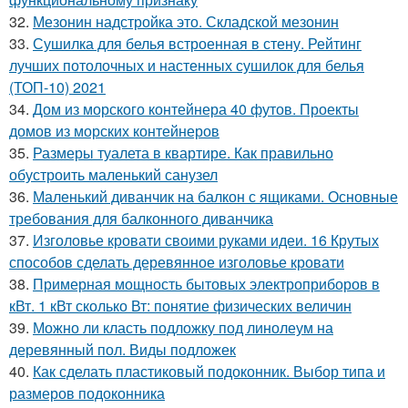
32.
Мезонин надстройка это. Складской мезонин
33.
Сушилка для белья встроенная в стену. Рейтинг
лучших потолочных и настенных сушилок для белья
(ТОП-10) 2021
34.
Дом из морского контейнера 40 футов. Проекты
домов из морских контейнеров
35.
Размеры туалета в квартире. Как правильно
обустроить маленький санузел
36.
Маленький диванчик на балкон с ящиками. Основные
требования для балконного диванчика
37.
Изголовье кровати своими руками идеи. 16 Крутых
способов сделать деревянное изголовье кровати
38.
Примерная мощность бытовых электроприборов в
кВт. 1 кВт сколько Вт: понятие физических величин
39.
Можно ли класть подложку под линолеум на
деревянный пол. Виды подложек
40.
Как сделать пластиковый подоконник. Выбор типа и
размеров подоконника