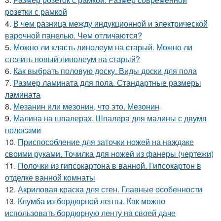
розетки с рамкой
4.
В чем разница между индукционной и электрической
варочной панелью. Чем отличаются?
5.
Можно ли класть линолеум на старый. Можно ли
стелить новый линолеум на старый?
6.
Как выбрать половую доску. Виды доски для пола
7.
Размер ламината для пола. Стандартные размеры
ламината
8.
Мезанин или мезонин, что это. Мезонин
9.
Малина на шпалерах. Шпалера для малины с двумя
полосами
10.
Приспособление для заточки ножей на наждаке
своими руками. Точилка для ножей из фанеры (чертежи)
11.
Полочки из гипсокартона в ванной. Гипсокартон в
отделке ванной комнаты
12.
Акриловая краска для стен. Главные особенности
13.
Клумба из бордюрной ленты. Как можно
использовать бордюрную ленту на своей даче