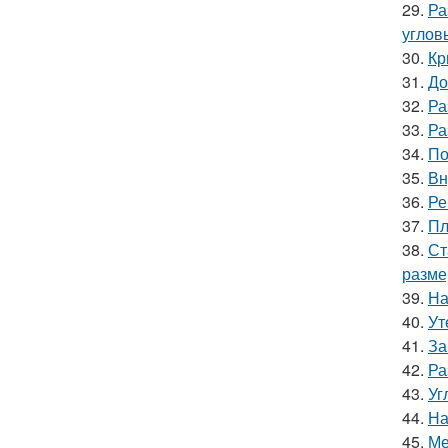
29.
Ра
углов
30.
Кр
31.
До
32.
Ра
33.
Ра
34.
По
35.
Вн
36.
Ре
37.
Пл
38.
Ст
разме
39.
На
40.
Ут
41.
За
42.
Ра
43.
Уг
44.
На
45.
Ме