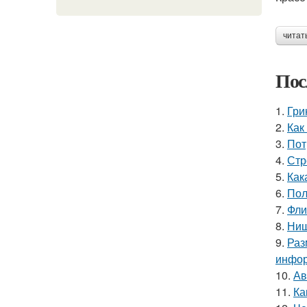
читат
Пос
1.
Гри
2.
Как
3.
Пот
4.
Стр
5.
Как
6.
Пол
7.
Фли
8.
Ниш
9.
Раз
инфор
10.
Ав
11.
Ка