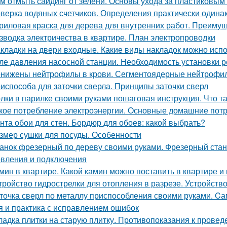
м отмыть сайдинг от зелени. Основы ухода за пластиковы
верка водяных счетчиков. Определения практически одина
риловая краска для дерева для внутренних работ. Преимущ
зводка электричества в квартире. План электропроводки
кладки на двери входные. Какие виды накладок можно исп
ле давления насосной станции. Необходимость установки р
нижены нейтрофилы в крови. Сегментоядерные нейтроф
испособа для заточки сверла. Принципы заточки сверл
лки в парилке своими руками пошаговая инструкция. Что та
кое потребление электроэнергии. Основные домашние пот
нта обои для стен. Бордюр для обоев: какой выбрать?
змер сушки для посуды. Особенности
анок фрезерный по дереву своими руками. Фрезерный стан
овления и подключения
мин в квартире. Какой камин можно поставить в квартире и 
тройство гидрострелки для отопления в разрезе. Устройств
точка сверл по металлу приспособления своими руками. Cа
я и практика с исправлением ошибок
ладка плитки на старую плитку. Противопоказания к провед