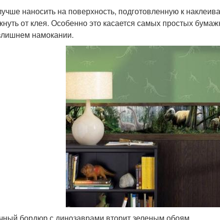
лучше наносить на поверхность, подготовленную к наклеив
кнуть от клея. Особенно это касается самых простых бума
злишнем намокании.
чный бордюр с динозаврами вторит зеленым обоям