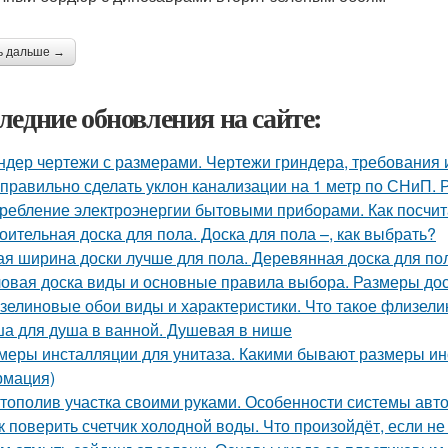
ь дальше →
ледние обновления на сайте:
ндер чертежи с размерами. Чертежи гриндера, требования 
 правильно сделать уклон канализации на 1 метр по СНиП.
ребление электроэнергии бытовыми приборами. Как посчит
оительная доска для пола. Доска для пола –, как выбрать?
ая ширина доски лучше для пола. Деревянная доска для пол
овая доска виды и основные правила выбора. Размеры дос
зелиновые обои виды и характеристики. Что такое флизел
а для душа в ванной. Душевая в нише
меры инсталляции для унитаза. Какими бывают размеры ин
мация)
тополив участка своими руками. Особенности системы авт
к поверить счетчик холодной воды. Что произойдёт, если не