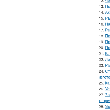
12.
Че
13.
По
14.
Ак
15.
Ра
16.
На
17.
Ре
18.
По
19.
Пр
20.
По
21.
Ка
22.
Ле
23.
Ра
24.
Ст
изгот
25.
Ка
26.
Ус
27.
За
теори
28.
Ук