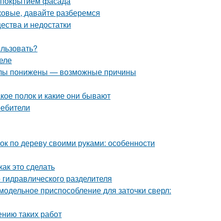
м покрытием фасада
ковые, давайте разберемся
ества и недостатки
ользовать?
еле
илы понижены — возможные причины
кое полок и какие они бывают
ребители
ок по дереву своими руками: особенности
как это сделать
о гидравлического разделителя
модельное приспособление для заточки сверл:
ению таких работ