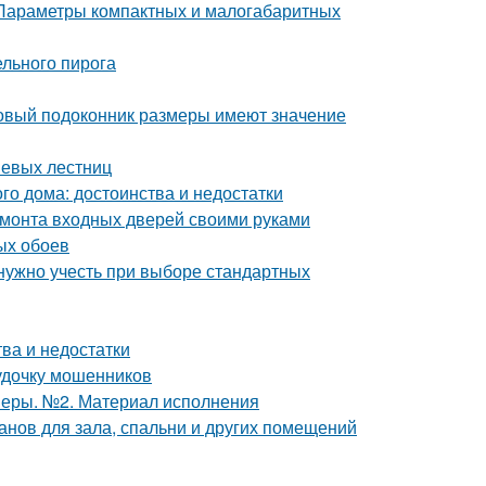
 Параметры компактных и малогабаритных
льного пирога
ковый подоконник размеры имеют значение
шевых лестниц
о дома: достоинства и недостатки
емонта входных дверей своими руками
ых обоев
нужно учесть при выборе стандартных
ва и недостатки
 удочку мошенников
меры. №2. Материал исполнения
нов для зала, спальни и других помещений