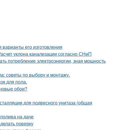
и варианты его изготовления
 Расчет уклона канализации согласно СНиП
ать потребление электроэнергии, зная мощность
а: советы по выбору и монтажу.
ок для пола.
иновые обои?
сталляции для подвесного унитаза (общая
ополива на даче
 делать поверку