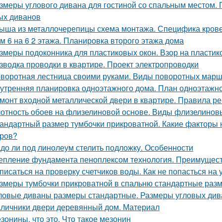
змеры углового дивана для гостиной со спальным местом.
ых диванов
ыша из металлочерепицы схема монтажа. Специфика крове
м 6 на 6 2 этажа. Планировка второго этажа дома
змеры подоконника для пластиковых окон. Взор на пласти
зводка проводки в квартире. Проект электропроводки
воротная лестница своими руками. Виды поворотных мар
утренняя планировка одноэтажного дома. План одноэтажног
монт входной металлической двери в квартире. Правила р
отность обоев на флизелиновой основе. Виды флизелинов
андартный размер тумбочки прикроватной. Какие факторы 
ров?
до ли под линолеум стелить подложку. Особенности
епление фундамента пеноплексом технология. Преимущест
писаться на проверку счетчиков воды. Как не попасться на
змеры тумбочки прикроватной в спальню стандартные раз
ловые диваны размеры стандартные. Размеры угловых дива
личники двери деревянный дом. Материал
зонины, что это. Что такое мезонин