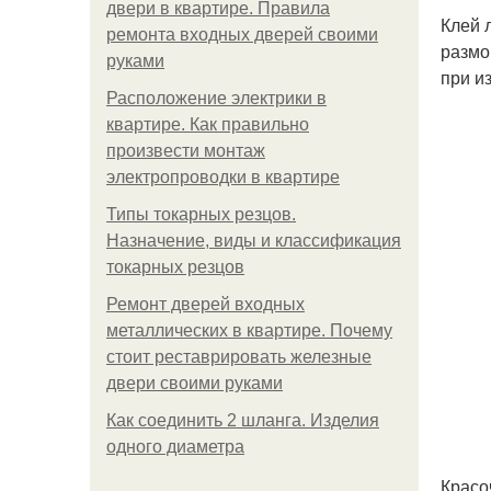
двери в квартире. Правила
Клей 
ремонта входных дверей своими
размо
руками
при и
Расположение электрики в
квартире. Как правильно
произвести монтаж
электропроводки в квартире
Типы токарных резцов.
Назначение, виды и классификация
токарных резцов
Ремонт дверей входных
металлических в квартире. Почему
стоит реставрировать железные
двери своими руками
Как соединить 2 шланга. Изделия
одного диаметра
Красо