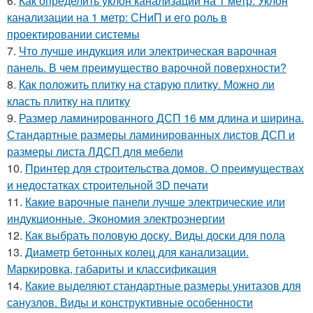
6.
Как определить уклон канализации на 1 метр. Уклон
канализации на 1 метр: СНиП и его роль в
проектировании системы
7.
Что лучше индукция или электрическая варочная
панель. В чем преимущество варочной поверхности?
8.
Как положить плитку на старую плитку. Можно ли
класть плитку на плитку
9.
Размер ламинированного ДСП 16 мм длина и ширина.
Стандартные размеры ламинированных листов ДСП и
размеры листа ЛДСП для мебели
10.
Принтер для строительства домов. О преимуществах
и недостатках строительной 3D печати
11.
Какие варочные панели лучше электрические или
индукционные. Экономия электроэнергии
12.
Как выбрать половую доску. Виды доски для пола
13.
Диаметр бетонных колец для канализации.
Маркировка, габариты и классификация
14.
Какие выделяют стандартные размеры унитазов для
санузлов. Виды и конструктивные особенности