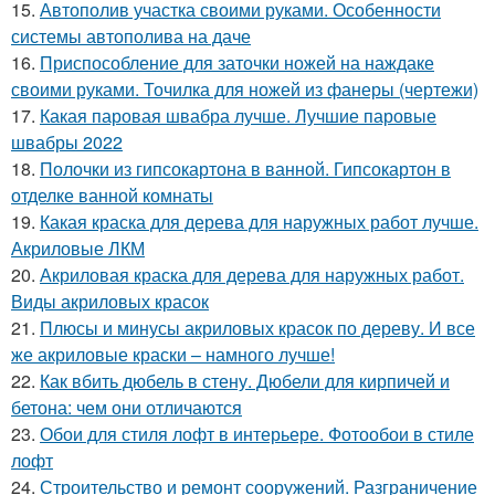
15.
Автополив участка своими руками. Особенности
системы автополива на даче
16.
Приспособление для заточки ножей на наждаке
своими руками. Точилка для ножей из фанеры (чертежи)
17.
Какая паровая швабра лучше. Лучшие паровые
швабры 2022
18.
Полочки из гипсокартона в ванной. Гипсокартон в
отделке ванной комнаты
19.
Какая краска для дерева для наружных работ лучше.
Акриловые ЛКМ
20.
Акриловая краска для дерева для наружных работ.
Виды акриловых красок
21.
Плюсы и минусы акриловых красок по дереву. И все
же акриловые краски – намного лучше!
22.
Как вбить дюбель в стену. Дюбели для кирпичей и
бетона: чем они отличаются
23.
Обои для стиля лофт в интерьере. Фотообои в стиле
лофт
24.
Строительство и ремонт сооружений. Разграничение