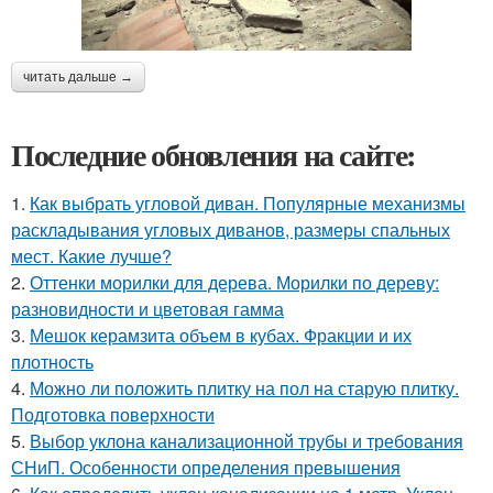
читать дальше →
Последние обновления на сайте:
1.
Как выбрать угловой диван. Популярные механизмы
раскладывания угловых диванов, размеры спальных
мест. Какие лучше?
2.
Оттенки морилки для дерева. Морилки по дереву:
разновидности и цветовая гамма
3.
Мешок керамзита объем в кубах. Фракции и их
плотность
4.
Можно ли положить плитку на пол на старую плитку.
Подготовка поверхности
5.
Выбор уклона канализационной трубы и требования
СНиП. Особенности определения превышения