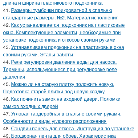
длина и ширина пластикового подоконника
41.
Размеры тумбочки прикроватной в спальню
стандартные размеры. №2. Материал исполнения
42.
Как устанавливается подоконник на пластиковые
окна. Комплектующие элементы, необходимые при
установке подоконника и откосов своими руками
43.
Устанавливаем подоконник на пластиковые окна
своими руками. Этапы работы:
44.
Реле регулировки давления воды для насоса.
Термины, использующиеся при регулировке реле
давления
45.
Можно ли на старую плитку положить новую.
Подготовка старой плитки под новую кладку
46.
Как починить замок на входной двери. Поломки
замков входных дверей
47.
Угловая гардеробная в спальне своими руками.
Особенности и виды углового расположения
48.
Сэндвич панель для откоса. Инструкция по установке
49.
Бордюрная лента для обоев. Характеристика