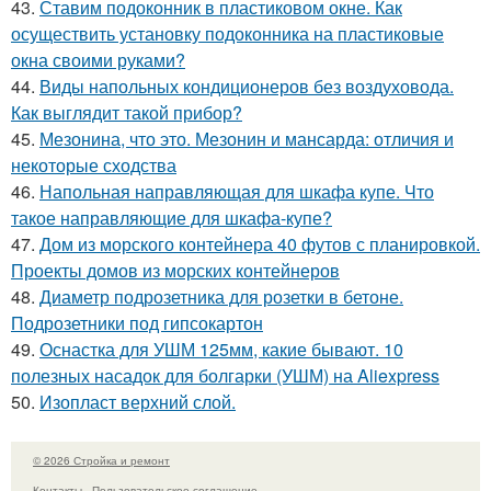
43.
Ставим подоконник в пластиковом окне. Как
осуществить установку подоконника на пластиковые
окна своими руками?
44.
Виды напольных кондиционеров без воздуховода.
Как выглядит такой прибор?
45.
Мезонина, что это. Мезонин и мансарда: отличия и
некоторые сходства
46.
Напольная направляющая для шкафа купе. Что
такое направляющие для шкафа-купе?
47.
Дом из морского контейнера 40 футов с планировкой.
Проекты домов из морских контейнеров
48.
Диаметр подрозетника для розетки в бетоне.
Подрозетники под гипсокартон
49.
Оснастка для УШМ 125мм, какие бывают. 10
полезных насадок для болгарки (УШМ) на Aliexpress
50.
Изопласт верхний слой.
© 2026 Стройка и ремонт
Контакты
Пользовательское соглашение