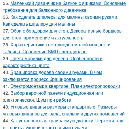
35.
Маленький диванчик на балкон с ящиками. Основные
требования для балконного диванчика
36.
Как сделать шпалеры для малины своими руками.
Как сделать шпалеру для малины
37.
Обои с бордюром для стен. Декоративные бордюры
для стен: применение и актуальность
38.
Характеристики светодиодов малой мощности
таблица. Сравнение SMD светодиодов
39.
Цвета морилки для дерева. Особенности и
характеристика цвета
40.
Брашировка дерева своими руками. В чем
заключается процесс браширования
41.
Электромонтаж в квартире. План электропроводки
42.
Выбор варочной панели индукционная или
электрическая. Шум при работе
43.
Угловые диваны размеры стандартные. Размеры
угловых диванов для зала, спальни и других помещений
44.
Как установить встраиваемую духовку. Чертежи, как
встроить духовой шкаф своими руками