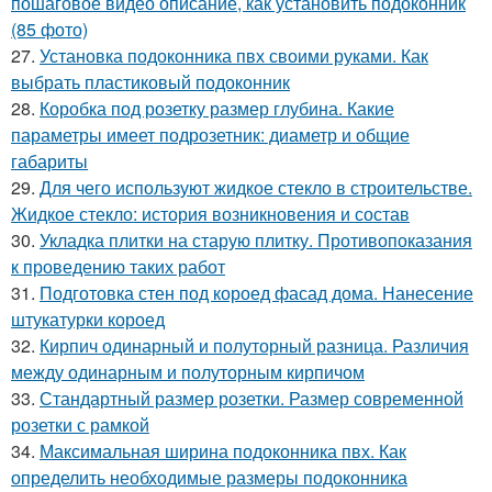
пошаговое видео описание, как установить подоконник
(85 фото)
27.
Установка подоконника пвх своими руками. Как
выбрать пластиковый подоконник
28.
Коробка под розетку размер глубина. Какие
параметры имеет подрозетник: диаметр и общие
габариты
29.
Для чего используют жидкое стекло в строительстве.
Жидкое стекло: история возникновения и состав
30.
Укладка плитки на старую плитку. Противопоказания
к проведению таких работ
31.
Подготовка стен под короед фасад дома. Нанесение
штукатурки короед
32.
Кирпич одинарный и полуторный разница. Различия
между одинарным и полуторным кирпичом
33.
Стандартный размер розетки. Размер современной
розетки с рамкой
34.
Максимальная ширина подоконника пвх. Как
определить необходимые размеры подоконника