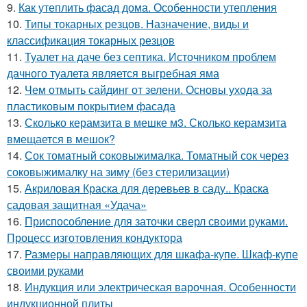
9.
Как утеплить фасад дома. Особенности утепления
10.
Типы токарных резцов. Назначение, виды и
классификация токарных резцов
11.
Туалет на даче без септика. Источником проблем
дачного туалета является выгребная яма
12.
Чем отмыть сайдинг от зелени. Основы ухода за
пластиковым покрытием фасада
13.
Сколько керамзита в мешке м3. Сколько керамзита
вмещается в мешок?
14.
Сок томатный соковыжималка. Томатный сок через
соковыжималку на зиму (без стерилизации)
15.
Акриловая Краска для деревьев в саду.. Краска
садовая защитная «Удача»
16.
Приспособление для заточки сверл своими руками.
Процесс изготовления кондуктора
17.
Размеры направляющих для шкафа-купе. Шкаф-купе
своими руками
18.
Индукция или электрическая варочная. Особенности
индукционной плиты