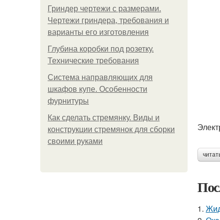
Гриндер чертежи с размерами.
Чертежи гриндера, требования и
варианты его изготовления
Глубина коробки под розетку.
Технические требования
Система направляющих для
шкафов купе. Особенности
фурнитуры
Как сделать стремянку. Виды и
Элект
конструкции стремянок для сборки
своими руками
читат
Пос
1.
Жид