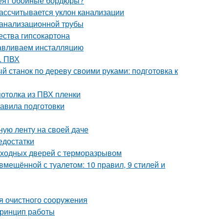
клеят обойные бордюры?
рассчитывается уклон канализации
 канализационной трубы
ества гипсокартона
навливаем инсталляцию
. ПВХ
й станок по дереву своими руками: подготовка к
потолка из ПВХ пленки
авила подготовки
ную ленту на своей даче
едостатки
входных дверей с терморазрывом
мещённой с туалетом: 10 правил, 9 стилей и
ия очистного сооружения
принцип работы