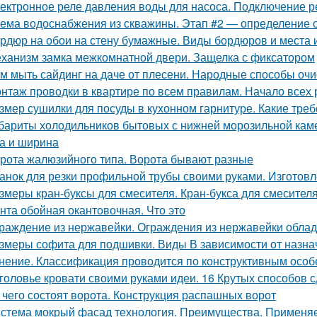
ектронное реле давления воды для насоса. Подключение р
ема водоснабжения из скважины. Этап #2 — определение
рдюр на обои на стену бумажные. Виды бордюров и места 
ханизм замка межкомнатной двери. Защелка с фиксатором
м мыть сайдинг на даче от плесени. Народные способы очи
нтаж проводки в квартире по всем правилам. Начало всех
змер сушилки для посуды в кухонном гарнитуре. Какие тр
бариты холодильников бытовых с нижней морозильной каме
а и ширина
рота жалюзийного типа. Ворота бывают разные
анок для резки профильной трубы своими руками. Изготовл
змеры кран-буксы для смесителя. Кран-букса для смесителя
нта обойная окантовочная. Что это
раждение из нержавейки. Ограждения из нержавейки обла
змеры софита для подшивки. Виды В зависимости от назна
нение. Классификация проводится по конструктивным осо
головье кровати своими руками идеи. 16 Крутых способов 
 чего состоят ворота. Конструкция распашных ворот
стема мокрый фасад технология. Преимущества. Примен