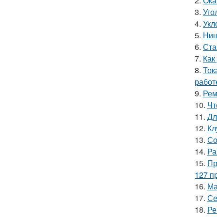
2.
Ока
3.
Уго
4.
Укл
5.
Ниш
6.
Ста
7.
Как
8.
Ток
работ
9.
Рем
10.
Чт
11.
Дл
12.
Кл
13.
Со
14.
Ра
15.
Пр
127 п
16.
Ма
17.
Се
18.
Ре