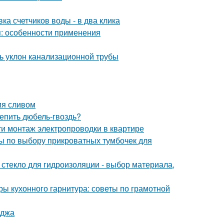
ка счетчиков воды - в два клика
я: особенности применения
ть уклон канализационной трубы
ия сливом
репить дюбель-гвоздь?
ти монтаж электропроводки в квартире
ы по выбору прикроватных тумбочек для
 стекло для гидроизоляции - выбор материала,
ы кухонного гарнитура: советы по грамотной
иджа