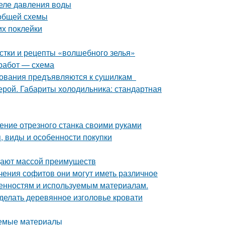
еле давления воды
 общей схемы
их поклейки
стки и рецепты «волшебного зелья»
 работ — схема
ебования предъявляются к сушилкам
рой. Габариты холодильника: стандартная
ение отрезного станка своими руками
, виды и особенности покупки
дают массой преимуществ
чения софитов они могут иметь различное
бенностям и используемым материалам.
сделать деревянное изголовье кровати
яемые материалы