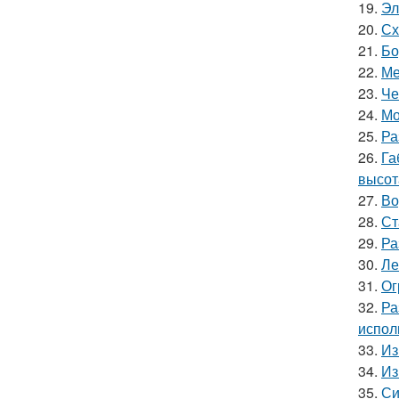
19.
Эл
20.
Сх
21.
Бо
22.
Ме
23.
Че
24.
Мо
25.
Ра
26.
Га
высот
27.
Во
28.
Ст
29.
Ра
30.
Ле
31.
Ог
32.
Ра
испол
33.
Из
34.
Из
35.
Си