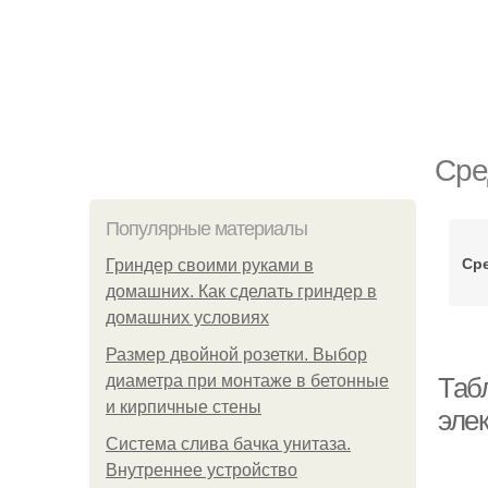
Сре
Популярные материалы
Ср
Гриндер своими руками в
домашних. Как сделать гриндер в
домашних условиях
Размер двойной розетки. Выбор
диаметра при монтаже в бетонные
Таб
и кирпичные стены
эле
Система слива бачка унитаза.
Внутреннее устройство