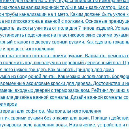
нтовка для обоев на стену. Куда специалисты никогда не 
л наклона канализационной трубы в мм + калькулятор. Как 
он трубы канализации на 1 метр. Каким должен быть уклон
а из гипсокартона в ванной с полками. Основные преимущ
ндарты высоты унитаза от пола для 7 типов изделий. Уста
 установить подоконник на пластиковое окно своими руками
арный станок по дереву своими руками. Как сделать токарны
е и процесс изготовления
онт натяжного потолка своими руками. Варианты ремонта 
о положить под линолеум на неровный деревянный пол. Пр
я чего нужен гриндер. Как выбрать гриндер для дома
умба из бордюрной ленты. Как можно использовать бордюр
временные акриловые краски для дерева. Достоинства и н
змеры входных дверей с терморазрывом. Рейтинг лучших 
авила дизайна ванной комнаты. Дизайн ванной комнаты сов
римеров
териал для софитов. Материалы изготовления
птик своими руками без откачки для дачи. Принцип действ
гулировка реле давления воды. Назначение, устройство и 