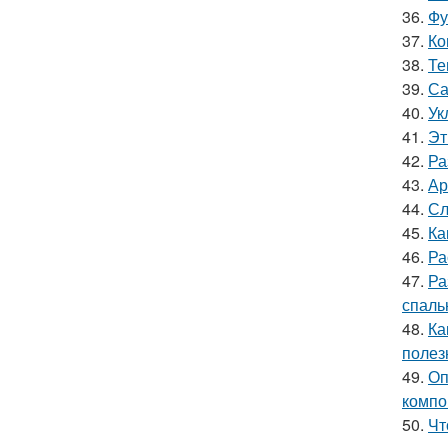
36.
Фу
37.
Ко
38.
Те
39.
Са
40.
Ук
41.
Эт
42.
Ра
43.
Ар
44.
Сл
45.
Ка
46.
Ра
47.
Ра
спаль
48.
Ка
полез
49.
Оп
компо
50.
Чт