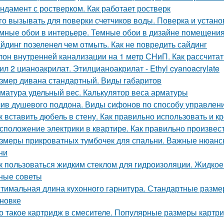
ндамент с ростверком. Как работает ростверк
го вызывать для поверки счетчиков воды. Поверка и установ
мные обои в интерьере. Темные обои в дизайне помещени
йдинг позеленел чем отмыть. Как не повредить сайдинг
лон внутренней канализации на 1 метр СНиП. Как рассчита
ил 2 цианоакрилат. Этилцианоакрилат - Ethyl cyanoacrylate
змер дивана стандартный. Виды габаритов
матура удельный вес. Калькулятор веса арматуры
ив душевого поддона. Виды сифонов по способу управлен
к вставить дюбель в стену. Как правильно использовать и к
сположение электрики в квартире. Как правильно произвес
змеры прикроватных тумбочек для спальни. Важные нюанс
ни
к пользоваться жидким стеклом для гидроизоляции. Жидкое
ные советы
тимальная длина кухонного гарнитура. Стандартные размер
новке
о такое картридж в смесителе. Популярные размеры картр