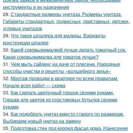
инструменты и их назначение
28.
Стандартные размеры унитаза. Размеры унитаза.
Габариты стандартных, подвесных, приставных, детских,
угловых унитазов
29.
Что такое шпалера для малины. Варианты
конструкции шпалер
30.
Какой соковыжималкой лучше делать томатный сок.
Какая соковыжималка для томатов лучше?
31.
Чем мыть сайдинг на даче от плесени. Народные
способы очистки и рецепты «волшебного зелья»
32.
Монтаж проводки в квартире по всем правилам.
Начало всех работ — схема
33.
Как сделать цветочный горшок своими руками.
Горшки для цветов из пластиковых бутылок своими
руками
34.
Как подобрать унитаз вместо старого по размерам.
Выбираем новый унитаз на замену
35.
Подготовка стен под короед фасад дома. Нанесение