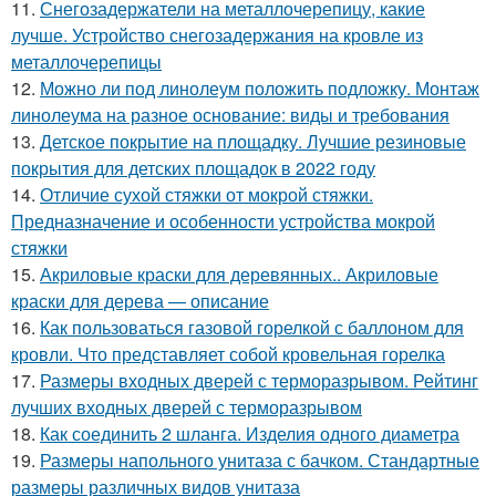
11.
Снегозадержатели на металлочерепицу, какие
лучше. Устройство снегозадержания на кровле из
металлочерепицы
12.
Можно ли под линолеум положить подложку. Монтаж
линолеума на разное основание: виды и требования
13.
Детское покрытие на площадку. Лучшие резиновые
покрытия для детских площадок в 2022 году
14.
Отличие сухой стяжки от мокрой стяжки.
Предназначение и особенности устройства мокрой
стяжки
15.
Акриловые краски для деревянных.. Акриловые
краски для дерева — описание
16.
Как пользоваться газовой горелкой с баллоном для
кровли. Что представляет собой кровельная горелка
17.
Размеры входных дверей с терморазрывом. Рейтинг
лучших входных дверей с терморазрывом
18.
Как соединить 2 шланга. Изделия одного диаметра
19.
Размеры напольного унитаза с бачком. Стандартные
размеры различных видов унитаза