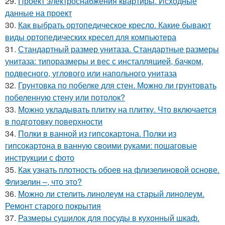
29.
Проект электроснабжения квартиры. Исходные
данные на проект
30.
Как выбрать ортопедическое кресло. Какие бывают
виды ортопедических кресел для компьютера
31.
Стандартный размер унитаза. Стандартные размеры
унитаза: типоразмеры и вес с инсталляцией, бачком,
подвесного, углового или напольного унитаза
32.
Грунтовка по побелке для стен. Можно ли грунтовать
побеленную стену или потолок?
33.
Можно укладывать плитку на плитку. Что включается
в подготовку поверхности
34.
Полки в ванной из гипсокартона. Полки из
гипсокартона в ванную своими руками: пошаговые
инструкции с фото
35.
Как узнать плотность обоев на флизелиновой основе.
Флизелин –, что это?
36.
Можно ли стелить линолеум на старый линолеум.
Ремонт старого покрытия
37.
Размеры сушилок для посуды в кухонный шкаф.