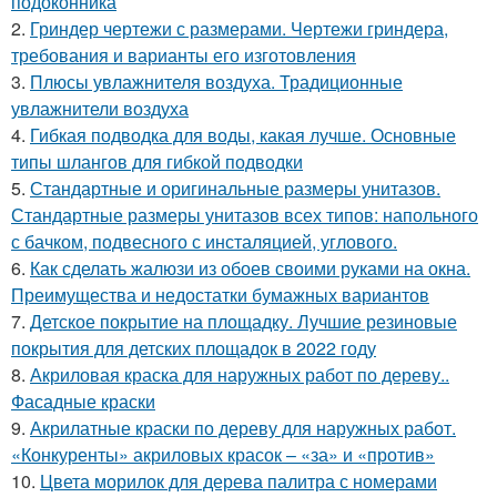
подоконника
2.
Гриндер чертежи с размерами. Чертежи гриндера,
требования и варианты его изготовления
3.
Плюсы увлажнителя воздуха. Традиционные
увлажнители воздуха
4.
Гибкая подводка для воды, какая лучше. Основные
типы шлангов для гибкой подводки
5.
Стандартные и оригинальные размеры унитазов.
Стандартные размеры унитазов всех типов: напольного
с бачком, подвесного с инсталяцией, углового.
6.
Как сделать жалюзи из обоев своими руками на окна.
Преимущества и недостатки бумажных вариантов
7.
Детское покрытие на площадку. Лучшие резиновые
покрытия для детских площадок в 2022 году
8.
Акриловая краска для наружных работ по дереву..
Фасадные краски
9.
Акрилатные краски по дереву для наружных работ.
«Конкуренты» акриловых красок – «за» и «против»
10.
Цвета морилок для дерева палитра с номерами