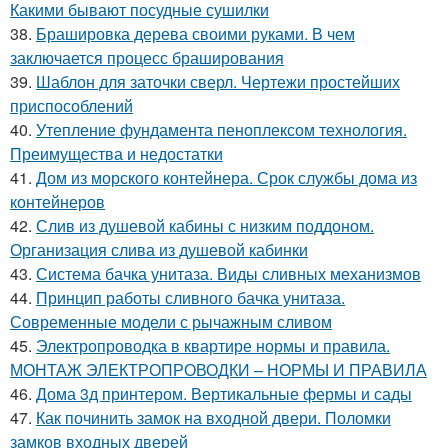
Какими бывают посудные сушилки
38.
Брашировка дерева своими руками. В чем
заключается процесс браширования
39.
Шаблон для заточки сверл. Чертежи простейших
приспособлений
40.
Утепление фундамента пеноплексом технология.
Преимущества и недостатки
41.
Дом из морского контейнера. Срок службы дома из
контейнеров
42.
Слив из душевой кабины с низким поддоном.
Организация слива из душевой кабинки
43.
Система бачка унитаза. Виды сливных механизмов
44.
Принцип работы сливного бачка унитаза.
Современные модели с рычажным сливом
45.
Электропроводка в квартире нормы и правила.
МОНТАЖ ЭЛЕКТРОПРОВОДКИ – НОРМЫ И ПРАВИЛА
46.
Дома 3д принтером. Вертикальные фермы и сады
47.
Как починить замок на входной двери. Поломки
замков входных дверей