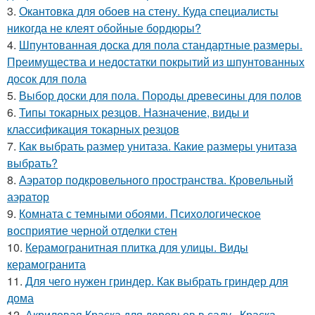
3.
Окантовка для обоев на стену. Куда специалисты
никогда не клеят обойные бордюры?
4.
Шпунтованная доска для пола стандартные размеры.
Преимущества и недостатки покрытий из шпунтованных
досок для пола
5.
Выбор доски для пола. Породы древесины для полов
6.
Типы токарных резцов. Назначение, виды и
классификация токарных резцов
7.
Как выбрать размер унитаза. Какие размеры унитаза
выбрать?
8.
Аэратор подкровельного пространства. Кровельный
аэратор
9.
Комната с темными обоями. Психологическое
восприятие черной отделки стен
10.
Керамогранитная плитка для улицы. Виды
керамогранита
11.
Для чего нужен гриндер. Как выбрать гриндер для
дома
12.
Акриловая Краска для деревьев в саду.. Краска