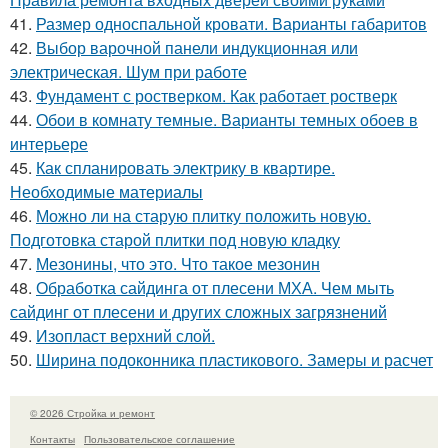
41.
Размер односпальной кровати. Варианты габаритов
42.
Выбор варочной панели индукционная или
электрическая. Шум при работе
43.
Фундамент с ростверком. Как работает ростверк
44.
Обои в комнату темные. Варианты темных обоев в
интерьере
45.
Как спланировать электрику в квартире.
Необходимые материалы
46.
Можно ли на старую плитку положить новую.
Подготовка старой плитки под новую кладку
47.
Мезонины, что это. Что такое мезонин
48.
Обработка сайдинга от плесени МХА. Чем мыть
сайдинг от плесени и других сложных загрязнений
49.
Изопласт верхний слой.
50.
Ширина подоконника пластикового. Замеры и расчет
© 2026 Стройка и ремонт
Контакты
Пользовательское соглашение