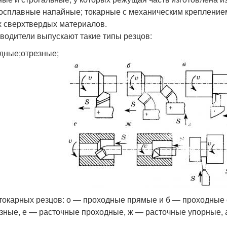
осплавные напайные; токарные с механическим креплением
х сверхтвердых материалов.
водители выпускают такие типы резцов:
дные;отрезные;
токарных резцов: о — проходные прямые и б — проходные о
зные, е — расточные проходные, ж — расточные упорные,