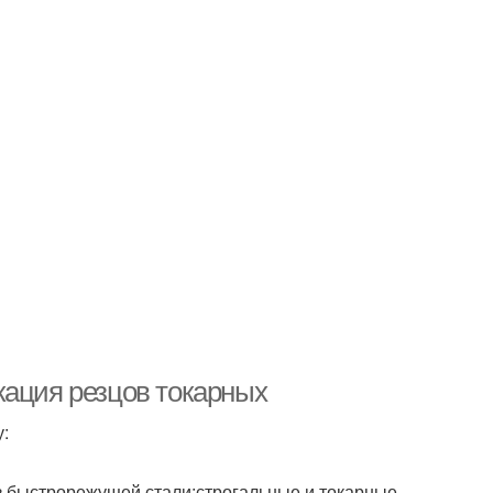
кация резцов токарных
:
из быстрорежущей стали;строгальные и токарные