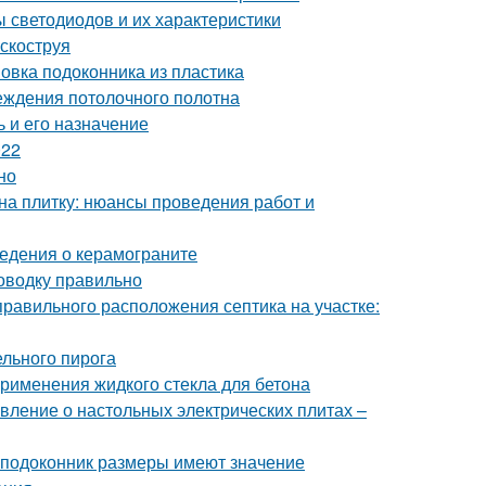
 светодиодов и их характеристики
скоструя
овка подоконника из пластика
еждения потолочного полотна
 и его назначение
022
но
 на плитку: нюансы проведения работ и
ведения о керамограните
роводку правильно
правильного расположения септика на участке:
льного пирога
применения жидкого стекла для бетона
вление о настольных электрических плитах –
 подоконник размеры имеют значение