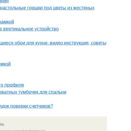
ания
 настольные горшки под цветы из жестяных
рамкой
е вертикальное устройство
иеся обои для кухни: видео инструкция, советы
амкой
го профиля
оватных тумбочек для спальни
ядок поверки счетчиков?
язь
решено при указании обратной гиперссылки.