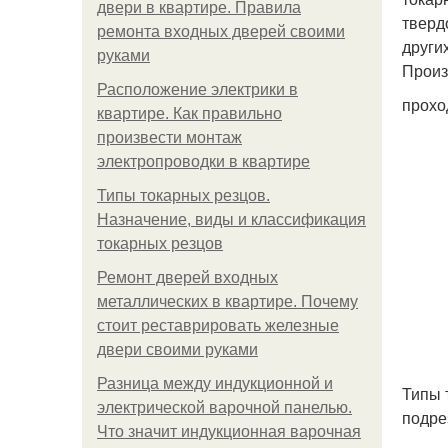
двери в квартире. Правила
тверд
ремонта входных дверей своими
други
руками
Произ
Расположение электрики в
прохо
квартире. Как правильно
произвести монтаж
электропроводки в квартире
Типы токарных резцов.
Назначение, виды и классификация
токарных резцов
Ремонт дверей входных
металлических в квартире. Почему
стоит реставрировать железные
двери своими руками
Разница между индукционной и
Типы 
электрической варочной панелью.
подре
Что значит индукционная варочная