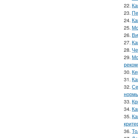
22.
Ка
23.
Пе
24.
Ка
25.
Мо
26.
Ви
27.
Ка
28.
Че
29.
Мо
реком
30.
Ке
31.
Ка
32.
Се
нормы
33.
Кр
34.
Ка
35.
Ка
крите
36.
То