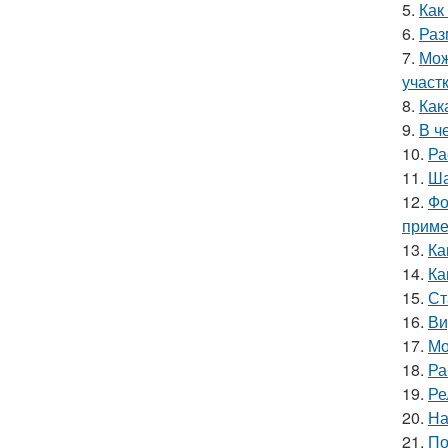
5.
Как
6.
Раз
7.
Мож
участ
8.
Как
9.
В ч
10.
Ра
11.
Ша
12.
Фо
приме
13.
Ка
14.
Ка
15.
Ст
16.
Ви
17.
Мо
18.
Ра
19.
Ре
20.
На
21.
По