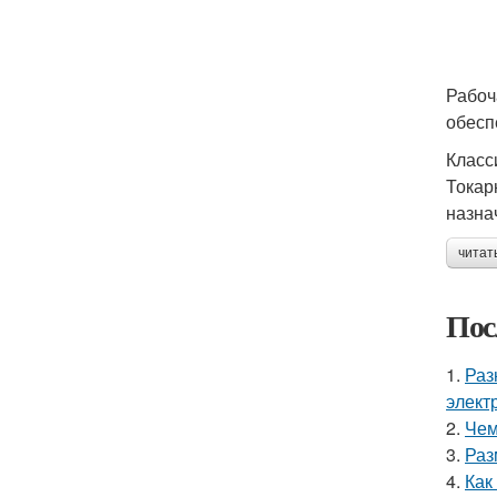
Рабоч
обесп
Класс
Токар
назна
читат
Пос
1.
Раз
элект
2.
Чем
3.
Раз
4.
Как