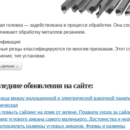
ая головка — задействована в процессе обработки. Она сос
ечивают обработку металлов резанием.
ификация
ные резцы классифицируются по многим признакам. Этот сп
чение, тип установки.
ь дальше →
ледние обновления на сайте:
ница между индукционной и электрической варочной панель
рическая
 помыть сайдинг на доме от зелени. Правила ухода за сайд
мер углового дивана самого маленького. Достоинства и нед
 определить размеры угловых диванов. Формы и размеры