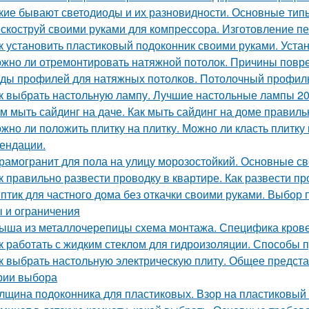
кие бывают светодиоды и их разновидности. Основные типы
скоструй своими руками для компрессора. Изготовление пе
к установить пластиковый подоконник своими руками. Устан
жно ли отремонтировать натяжной потолок. Причины повр
ды профилей для натяжных потолков. Потолочный профиль
к выбрать настольную лампу. Лучшие настольные лампы 2
м мыть сайдинг на даче. Как мыть сайдинг на доме правиль
жно ли положить плитку на плитку. Можно ли класть плитку
ендации.
рамогранит для пола на улицу морозостойкий. Основные с
к правильно развести проводку в квартире. Как развести п
птик для частного дома без откачки своими руками. Выбор 
 и ограничения
ыша из металлочерепицы схема монтажа. Специфика крове
к работать с жидким стеклом для гидроизоляции. Способы 
к выбрать настольную электрическую плиту. Общее предста
рии выбора
лщина подоконника для пластиковых. Взор на пластиковый