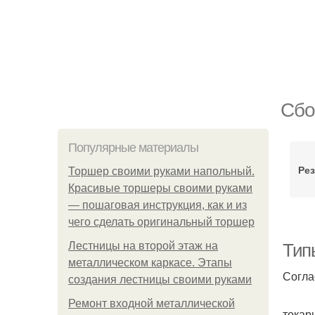
Сбо
Популярные материалы
Ре
Торшер своими руками напольный.
Красивые торшеры своими руками
— пошаговая инструкция, как и из
чего сделать оригинальный торшер
Лестницы на второй этаж на
Тип
металлическом каркасе. Этапы
Согла
создания лестницы своими руками
Ремонт входной металлической
токар