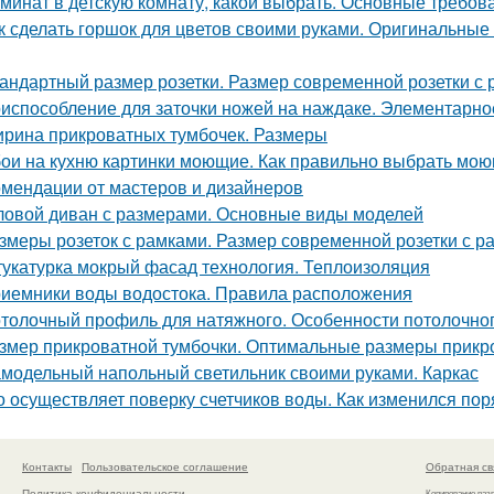
минат в детскую комнату, какой выбрать. Основные требов
к сделать горшок для цветов своими руками. Оригинальные
андартный размер розетки. Размер современной розетки с 
испособление для заточки ножей на наждаке. Элементарно
рина прикроватных тумбочек. Размеры
ои на кухню картинки моющие. Как правильно выбрать моющ
омендации от мастеров и дизайнеров
ловой диван с размерами. Основные виды моделей
змеры розеток с рамками. Размер современной розетки с р
укатурка мокрый фасад технология. Теплоизоляция
иемники воды водостока. Правила расположения
толочный профиль для натяжного. Особенности потолочно
змер прикроватной тумбочки. Оптимальные размеры прикр
модельный напольный светильник своими руками. Каркас
о осуществляет поверку счетчиков воды. Как изменился пор
Контакты
Пользовательское соглашение
Обратная св
Политика конфидециальности
Копирование раз