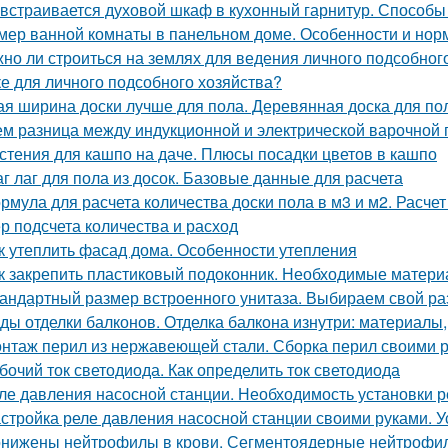
 встраивается духовой шкаф в кухонный гарнитур. Способы
мер ванной комнаты в панельном доме. Особенности и но
но ли строиться на землях для ведения личного подсобного
ке для личного подсобного хозяйства?
ая ширина доски лучше для пола. Деревянная доска для пол
ем разница между индукционной и электрической варочной
стения для кашпо на даче. Плюсы посадки цветов в кашпо
г лаг для пола из досок. Базовые данные для расчета
рмула для расчета количества доски пола в м3 и м2. Расчет
р подсчета количества и расход
к утеплить фасад дома. Особенности утепления
к закрепить пластиковый подоконник. Необходимые матер
андартный размер встроенного унитаза. Выбираем свой р
ды отделки балконов. Отделка балкона изнутри: материалы,
нтаж перил из нержавеющей стали. Сборка перил своими 
бочий ток светодиода. Как определить ток светодиода
ле давления насосной станции. Необходимость установки р
стройка реле давления насосной станции своими руками. У
нижены нейтрофилы в крови. Сегментоядерные нейтроф