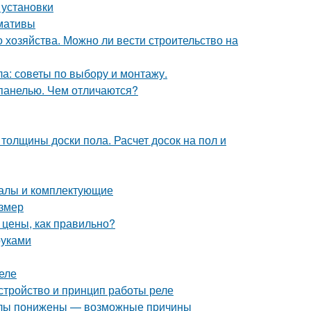
 установки
рмативы
 хозяйства. Можно ли вести строительство на
а: советы по выбору и монтажу.
 панелью. Чем отличаются?
 толщины доски пола. Расчет досок на пол и
иалы и комплектующие
азмер
 цены, как правильно?
руками
еле
стройство и принцип работы реле
илы понижены — возможные причины