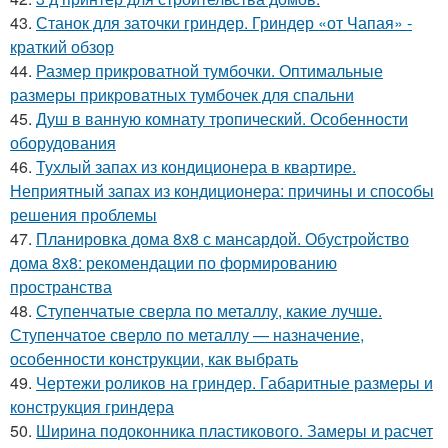
43.
Станок для заточки гриндер. Гриндер «от Чапая» -
краткий обзор
44.
Размер прикроватной тумбочки. Оптимальные
размеры прикроватных тумбочек для спальни
45.
Душ в ванную комнату тропический. Особенности
оборудования
46.
Тухлый запах из кондиционера в квартире.
Неприятный запах из кондиционера: причины и способы
решения проблемы
47.
Планировка дома 8х8 с мансардой. Обустройство
дома 8х8: рекомендации по формированию
пространства
48.
Ступенчатые сверла по металлу, какие лучше.
Ступенчатое сверло по металлу — назначение,
особенности конструкции, как выбрать
49.
Чертежи роликов на гриндер. Габаритные размеры и
конструкция гриндера
50.
Ширина подоконника пластикового. Замеры и расчет