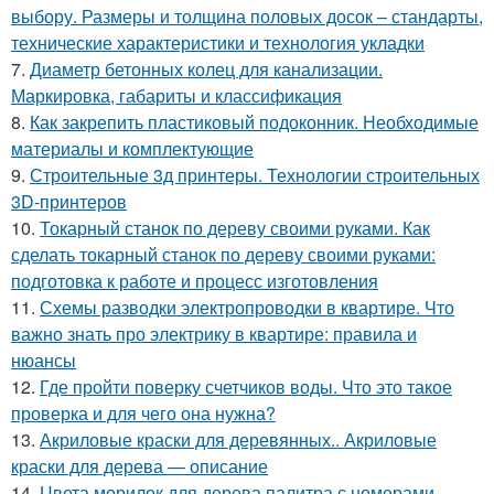
выбору. Размеры и толщина половых досок – стандарты,
технические характеристики и технология укладки
7.
Диаметр бетонных колец для канализации.
Маркировка, габариты и классификация
8.
Как закрепить пластиковый подоконник. Необходимые
материалы и комплектующие
9.
Строительные 3д принтеры. Технологии строительных
3D-принтеров
10.
Токарный станок по дереву своими руками. Как
сделать токарный станок по дереву своими руками:
подготовка к работе и процесс изготовления
11.
Схемы разводки электропроводки в квартире. Что
важно знать про электрику в квартире: правила и
нюансы
12.
Где пройти поверку счетчиков воды. Что это такое
проверка и для чего она нужна?
13.
Акриловые краски для деревянных.. Акриловые
краски для дерева — описание
14.
Цвета морилок для дерева палитра с номерами