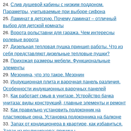
24.
Слив душевой кабины с низким поддоном.
Параметры, учитываемые при выборе сифона
25.
Ламинат в детскую. Почему ламинат – отличный
выбор для детской комнаты
26.
Ворота рольставни для гаража. Чем интересны
ролевые ворота
27.
Дизельная тепловая пушка принцип работы. Что из
себя представляют дизельные тепловые пушки?
28.
Прихожая размеры мебели. Функциональные
элементы
29.
Мезонина, что это такое. Мезонин
30.
Индукционная плита и варочная панель различия.
Особенности индукционных варочных панелей
31.
Как работает смыв в унитазе. Устройство бачка
унитаза: виды конструкций, главные элементы и ремонт
32.
Как правильно установить подоконник на
пластиковые окна. Установка подоконника на балконе
33.
Запах от кондиционера в квартире, как избавиться.
Запах из кондиционера: причины