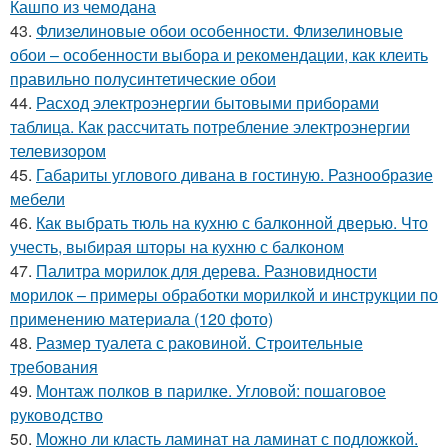
Кашпо из чемодана
43.
Флизелиновые обои особенности. Флизелиновые
обои – особенности выбора и рекомендации, как клеить
правильно полусинтетические обои
44.
Расход электроэнергии бытовыми приборами
таблица. Как рассчитать потребление электроэнергии
телевизором
45.
Габариты углового дивана в гостиную. Разнообразие
мебели
46.
Как выбрать тюль на кухню с балконной дверью. Что
учесть, выбирая шторы на кухню с балконом
47.
Палитра морилок для дерева. Разновидности
морилок – примеры обработки морилкой и инструкции по
применению материала (120 фото)
48.
Размер туалета с раковиной. Строительные
требования
49.
Монтаж полков в парилке. Угловой: пошаговое
руководство
50.
Можно ли класть ламинат на ламинат с подложкой.