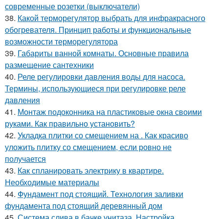
современные розетки (выключатели)
38.
Какой терморегулятор выбрать для инфракрасного
обогревателя. Принцип работы и функциональные
возможности терморегулятора
39.
Габариты ванной комнаты. Основные правила
размещение сантехники
40.
Реле регулировки давления воды для насоса.
Термины, использующиеся при регулировке реле
давления
41.
Монтаж подоконника на пластиковые окна своими
руками. Как правильно установить?
42.
Укладка плитки со смещением на . Как красиво
уложить плитку со смещением, если ровно не
получается
43.
Как спланировать электрику в квартире.
Необходимые материалы
44.
Фундамент под стоящий. Технология заливки
фундамента под стоящий деревянный дом
45.
Система слива в бачке унитаза. Настройка