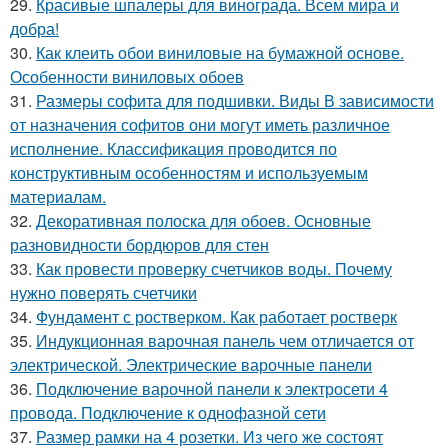
29.
Красивые шпалеры для винограда. Всем мира и
добра!
30.
Как клеить обои виниловые на бумажной основе.
Особенности виниловых обоев
31.
Размеры софита для подшивки. Виды В зависимости
от назначения софитов они могут иметь различное
исполнение. Классификация проводится по
конструктивным особенностям и используемым
материалам.
32.
Декоративная полоска для обоев. Основные
разновидности бордюров для стен
33.
Как провести проверку счетчиков воды. Почему
нужно поверять счетчики
34.
Фундамент с ростверком. Как работает ростверк
35.
Индукционная варочная панель чем отличается от
электрической. Электрические варочные панели
36.
Подключение варочной панели к электросети 4
провода. Подключение к однофазной сети
37.
Размер рамки на 4 розетки. Из чего же состоят