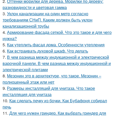
2.
Оттенки морилки для дерева. Морилки по дереву:
разновидности и цветовая гамма
3.
Уклон канализации на один метр согласно
требованиям СНиП. Каким должен быть уклон
канализационной трубы
4.
Армирование фасада сеткой. Что это такое и для чего
нужна?
5.
Как утеплить фасад дома. Особенности утепления
6.
Как встраивать духовой шкаф. Что делать
7.
В чем разница между индукционной и электрической
варочной панели. В чем разница между индукционной и
электрической плитами
8.
Мезонин это в архитектуре, что такое. Мезонин –
полноценный этаж или нет
9.
Размеры инсталляций для унитаза. Что такое
инсталляция для унитаза
10.
Как сделать печку из бочки. Как Бубафоня собирал
печь
11.
Для чего нужен гриндер. Как выбрать гриндер для