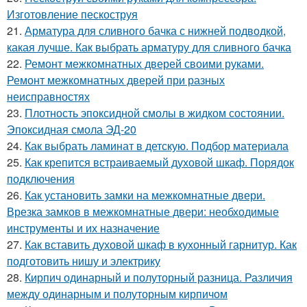
Изготовление пескоструя
21.
Арматура для сливного бачка с нижней подводкой,
какая лучше. Как выбрать арматуру для сливного бачка
22.
Ремонт межкомнатных дверей своими руками.
Ремонт межкомнатных дверей при разных
неисправностях
23.
Плотность эпоксидной смолы в жидком состоянии.
Эпоксидная смола ЭД-20
24.
Как выбрать ламинат в детскую. Подбор материала
25.
Как крепится встраиваемый духовой шкаф. Порядок
подключения
26.
Как установить замки на межкомнатные двери.
Врезка замков в межкомнатные двери: необходимые
инструменты и их назначение
27.
Как вставить духовой шкаф в кухонный гарнитур. Как
подготовить нишу и электрику
28.
Кирпич одинарный и полуторный разница. Различия
между одинарным и полуторным кирпичом