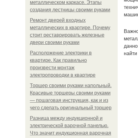
металлическом каркасе. Этапы
техни
создания лестницы своими руками
маши
Ремонт дверей входных
металлических в квартире. Почему
Важно
стоит реставрировать железные
метал
двери своими руками
данно
найти
Расположение электрики в
квартире. Как правильно
произвести монтаж
электропроводки в квартире
Торшер своими руками напольный.
Красивые торшеры своими руками
— пошаговая инструкция, как и из
чего сделать оригинальный торшер
Разница между индукционной и
электрической варочной панелью.
Что значит индукционная варочная