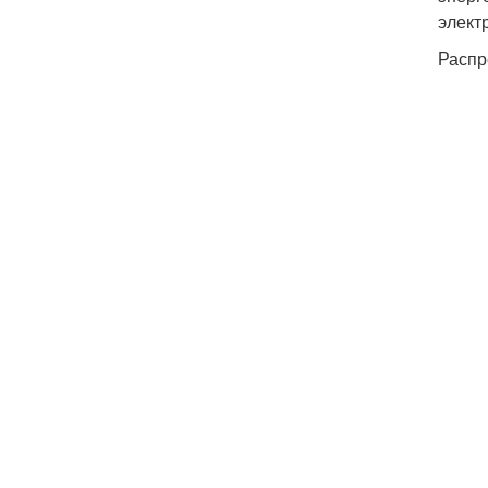
элект
Распр