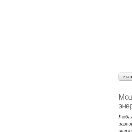
читат
Мощ
эне
Любая
разно
энерг