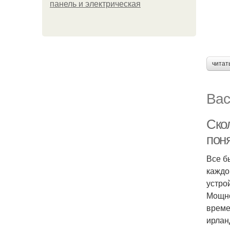
панель и электрическая
читат
Вас
Ско
пон
Все б
каждо
устро
Мощно
време
ирлан