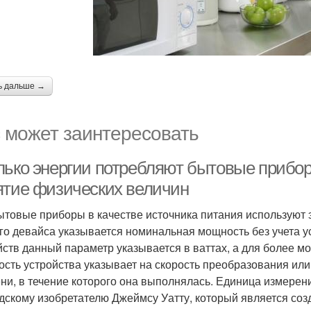
ь дальше →
 может заинтересовать
лько энергии потребляют бытовые приборы
ятие физических величин
ытовые приборы в качестве источника питания используют 
го девайса указывается номинальная мощность без учета 
йств данный параметр указывается в ваттах, а для более м
сть устройства указывает на скорость преобразования или
ни, в течение которого она выполнялась. Единица измерен
дскому изобретателю Джеймсу Уатту, который является со