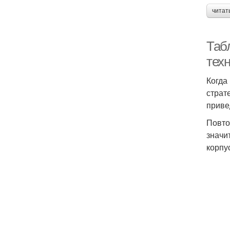
читат
Таб
тех
Когда
страт
приве
Повто
значи
корпу