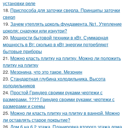
установки реле
18.
Приспособа для заточки сверла. Принципы заточки
сверл
19.
Зачем утеплять цоколь фундамента. №1. Утепление
цоколя: снаружи или изнутри?
20.
Мощности бытовой техники в кВт. Суммарная
мощность в Вт: сколько в кВт энергии потребляют
бытовые приборы
21.
Можно класть плитку на плитку. Можно ли положить
плитку на плитку
22.
Мезонина, что это такое. Мезонин
23.
Стандартная глубина холодильника. Высота
холодильников
24.
Простой Гриндер своими руками чертежи с
размерами. ???? Гриндер своими руками: чертежи с
размерами и схемы
25.
Можно ли класть плитку на плитку в ванной. Можно
ли оставлять старое покрытие?
26.
Дом 6 на 6 2 этажа. Планировка второго этажа дома