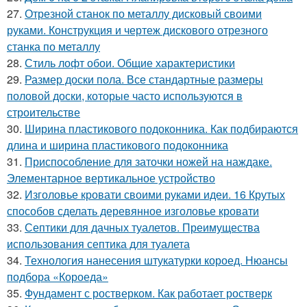
27.
Отрезной станок по металлу дисковый своими
руками. Конструкция и чертеж дискового отрезного
станка по металлу
28.
Стиль лофт обои. Общие характеристики
29.
Размер доски пола. Все стандартные размеры
половой доски, которые часто используются в
строительстве
30.
Ширина пластикового подоконника. Как подбираются
длина и ширина пластикового подоконника
31.
Приспособление для заточки ножей на наждаке.
Элементарное вертикальное устройство
32.
Изголовье кровати своими руками идеи. 16 Крутых
способов сделать деревянное изголовье кровати
33.
Септики для дачных туалетов. Преимущества
использования септика для туалета
34.
Технология нанесения штукатурки короед. Нюансы
подбора «Короеда»
35.
Фундамент с ростверком. Как работает ростверк