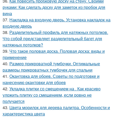
36.
Как повесить пробковую доску на стену. Своими
руками: Как сделать доску для заметок из пробок для
вина
37.
Накладка на входную дверь. Установка накладок на
входную дверь
38.
Разделительный профиль для натяжных потолков.
Что собой представляет разделительный багет для
натяжных потолков?
39.
Что такое половая доска. Половая доска: виды и
применение
40.
Размер прикроватной тумбочки. Оптимальные
размеры прикроватных тумбочек для спальни
41.
Окантовка для обоев. Советы по подготовке и
нанесению окантовки для обоев
42.
Укладка плитки со смещением на . Как красиво
уложить плитку со смещением, если ровно не
получается
43.
Цвета морилок для дерева палитра. Особенности и
характеристика цвета