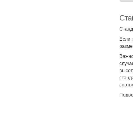
Ста
Станд
Если 
разме
Важно
случа
высот
станд
соотв
Подве