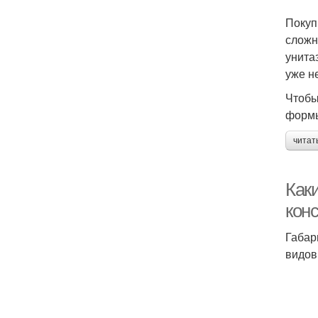
Покуп
сложн
унита
уже н
Чтобы
формы
читат
Как
кон
Габар
видов