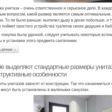
ка унитаза – очень ответственное и серьезное дело. В кажд
ым вопросом, какой размер является самым оптимальным,
за. То ли было раньше: выпилил дыру в доске побольше, и т
е поймет простого устройства туалетов своих дедушек и ба
 покупка была удачной, следует учитывать некоторые всп
 и установки этого предмета сантехники.
ь дальше →
ие выделяют стандартные размеры унитаз
структивные особенности
иты унитазов зависят от конструкции. Так что ознакомиться
 могут быть установлены в маленьких санузлах.