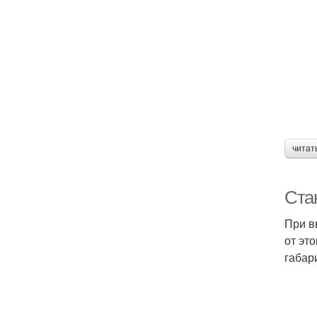
читат
Ста
При в
от эт
габар