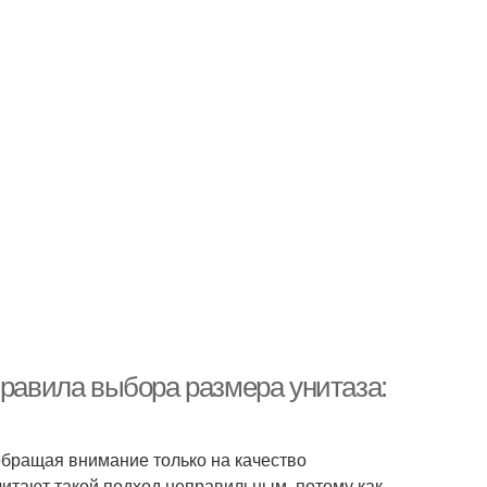
правила выбора размера унитаза:
обращая внимание только на качество
итают такой подход неправильным, потому как,