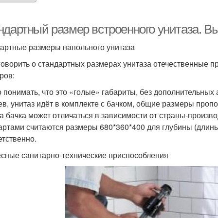
ндартный размер встроенного унитаза. В
артные размеры напольного унитаза
говорить о стандартных размерах унитаза отечественные п
ров:
 понимать, что это «голые» габариты, без дополнительных 
ев, унитаз идёт в комплекте с бачком, общие размеры проп
а бачка может отличаться в зависимости от страны-произ
артами считаются размеры 680*360*400 для глубины (длины
етственно.
сные санитарно-технические приспособления