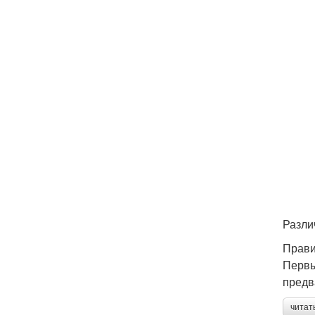
Разли
Прави
Первы
предв
читат