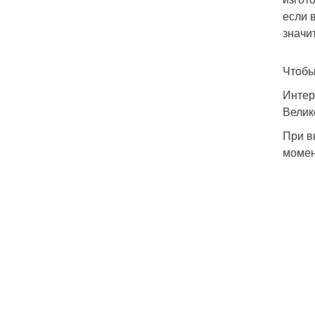
если 
значи
Чтобы
Интер
Велик
При в
момен