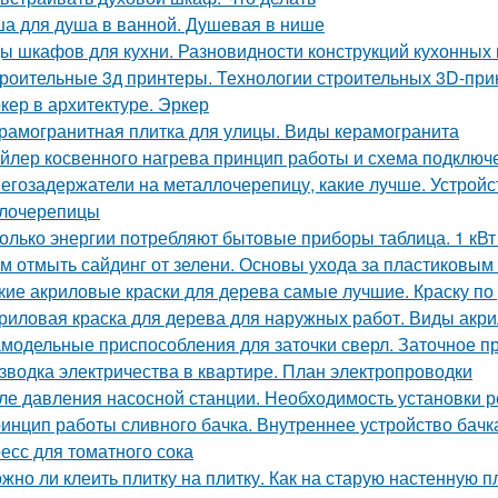
а для душа в ванной. Душевая в нише
ы шкафов для кухни. Разновидности конструкций кухонных
роительные 3д принтеры. Технологии строительных 3D-при
кер в архитектуре. Эркер
рамогранитная плитка для улицы. Виды керамогранита
йлер косвенного нагрева принцип работы и схема подключ
егозадержатели на металлочерепицу, какие лучше. Устройс
лочерепицы
олько энергии потребляют бытовые приборы таблица. 1 кВт 
м отмыть сайдинг от зелени. Основы ухода за пластиковы
кие акриловые краски для дерева самые лучшие. Краску по
риловая краска для дерева для наружных работ. Виды акр
модельные приспособления для заточки сверл. Заточное п
зводка электричества в квартире. План электропроводки
ле давления насосной станции. Необходимость установки р
инцип работы сливного бачка. Внутреннее устройство бачк
есс для томатного сока
жно ли клеить плитку на плитку. Как на старую настенную п