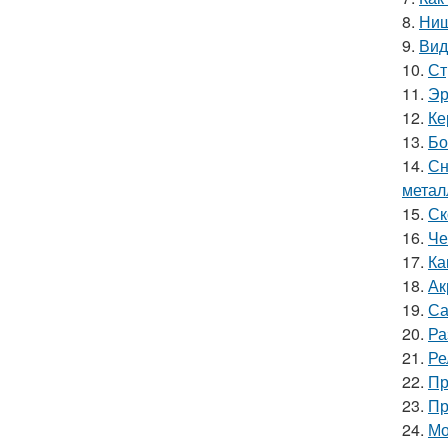
8.
Ниш
9.
Вид
10.
Ст
11.
Эр
12.
Ке
13.
Бо
14.
Сн
метал
15.
Ск
16.
Че
17.
Ка
18.
Ак
19.
Са
20.
Ра
21.
Ре
22.
Пр
23.
Пр
24.
Мо