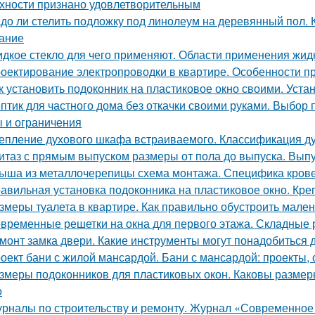
хности признано удовлетворительным
до ли стелить подложку под линолеум на деревянный пол. 
ание
дкое стекло для чего применяют. Области применения жидк
оектирование электропроводки в квартире. Особенности п
к установить подоконник на пластиковое окно своими. Уста
птик для частного дома без откачки своими руками. Выбор 
 и ограничения
епление духового шкафа встраиваемого. Классификация 
итаз с прямым выпуском размеры от пола до выпуска. Выпу
ыша из металлочерепицы схема монтажа. Специфика крове
авильная установка подоконника на пластиковое окно. Кре
змеры туалета в квартире. Как правильно обустроить мален
временные решетки на окна для первого этажа. Складные 
монт замка двери. Какие инструменты могут понадобиться 
оект бани с жилой мансардой. Бани с мансардой: проекты,
змеры подоконников для пластиковых окон. Каковы размер
о
рналы по строительству и ремонту. Журнал «Современное 