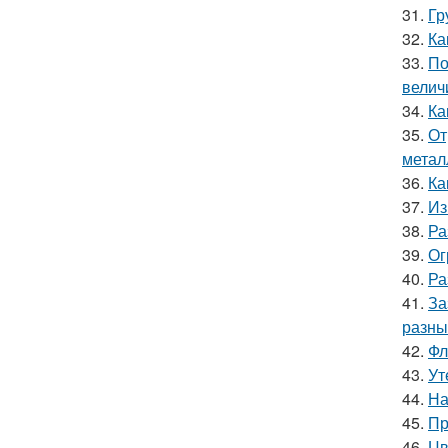
31.
Гр
32.
Ка
33.
По
велич
34.
Ка
35.
От
метал
36.
Ка
37.
Из
38.
Ра
39.
Ог
40.
Ра
41.
За
разны
42.
Фл
43.
Ут
44.
На
45.
Пр
46.
Цв