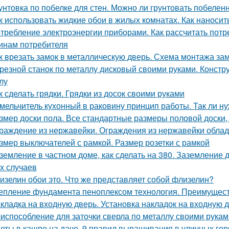
унтовка по побелке для стен. Можно ли грунтовать побелен
к использовать жидкие обои в жилых комнатах. Как наносит
требление электроэнергии приборами. Как рассчитать потр
инам потребителя
к врезать замок в металлическую дверь. Схема монтажа зам
резной станок по металлу дисковый своими руками. Констру
лу
к сделать грядки. Грядки из досок своими руками
мельчитель кухонный в раковину принцип работы. Так ли ну
змер доски пола. Все стандартные размеры половой доски,
раждение из нержавейки. Ограждения из нержавейки обла
змер выключателей с рамкой. Размер розетки с рамкой
земление в частном доме, как сделать на 380. Заземление 
х случаев
изелин обои это. Что же представляет собой флизелин?
епление фундамента пеноплексом технология. Преимущест
кладка на входную дверь. Установка накладок на входную 
испособление для заточки сверла по металлу своими рука
еты в кашпо на даче. 9 правил выращивания в уличных го