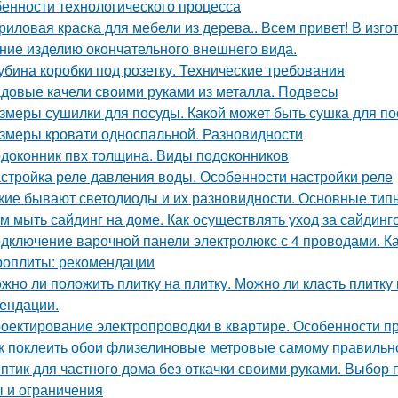
бенности технологического процесса
риловая краска для мебели из дерева.. Всем привет! В из
ние изделию окончательного внешнего вида.
убина коробки под розетку. Технические требования
довые качели своими руками из металла. Подвесы
змеры сушилки для посуды. Какой может быть сушка для п
змеры кровати односпальной. Разновидности
доконник пвх толщина. Виды подоконников
стройка реле давления воды. Особенности настройки реле
кие бывают светодиоды и их разновидности. Основные типы
м мыть сайдинг на доме. Как осуществлять уход за сайдин
дключение варочной панели электролюкс с 4 проводами. Ка
роплиты: рекомендации
жно ли положить плитку на плитку. Можно ли класть плитку
ендации.
оектирование электропроводки в квартире. Особенности п
к поклеить обои флизелиновые метровые самому правильно
птик для частного дома без откачки своими руками. Выбор 
 и ограничения