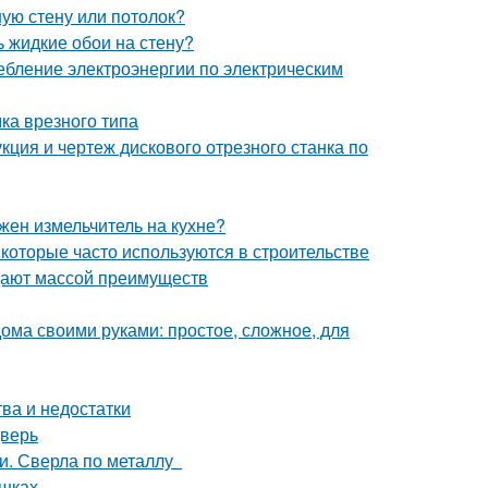
ную стену или потолок?
ь жидкие обои на стену?
ебление электроэнергии по электрическим
ка врезного типа
кция и чертеж дискового отрезного станка по
жен измельчитель на кухне?
 которые часто используются в строительстве
дают массой преимуществ
дома своими руками: простое, сложное, для
ва и недостатки
дверь
ми. Сверла по металлу
ршках