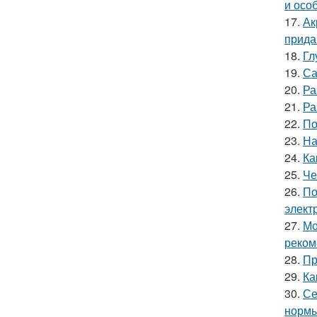
и осо
17.
Ак
прида
18.
Гл
19.
Са
20.
Ра
21.
Ра
22.
По
23.
На
24.
Ка
25.
Че
26.
По
элект
27.
Мо
реком
28.
Пр
29.
Ка
30.
Се
нормы