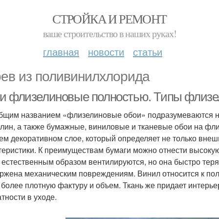
СТРОЙКА И РЕМОНТ
ваше строительство в наших руках!
главная
новости
статьи
ев из поливинилхлорида
и флизелиновые полностью. Типы флизел
бщим названием «флизелиновые обои» подразумеваются не
лин, а также бумажные, виниловые и тканевые обои на фли
ем декоративном слое, который определяет не только внеш
теристики. К преимуществам бумаги можно отнести высокую 
 естественным образом вентилируются, но она быстро теряе
ржена механическим повреждениям. Винил относится к пол
 более плотную фактуру и объем. Ткань же придает интерье
атности в уходе.