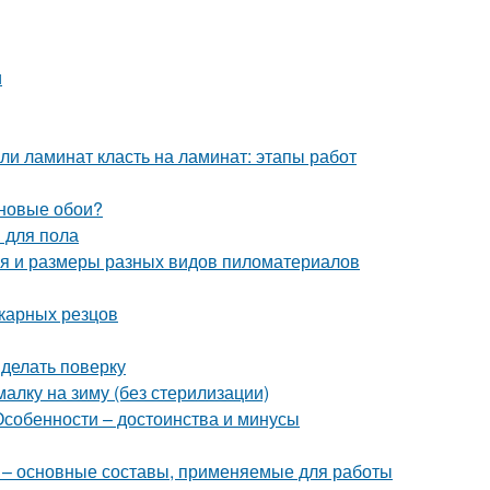
и
и ламинат класть на ламинат: этапы работ
иновые обои?
и для пола
ия и размеры разных видов пиломатериалов
окарных резцов
 делать поверку
лку на зиму (без стерилизации)
Особенности – достоинства и минусы
й – основные составы, применяемые для работы