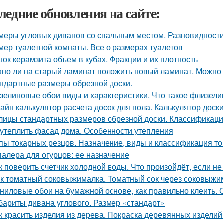
ледние обновления на сайте:
меры угловых диванов со спальным местом. Разновидност
мер туалетной комнаты. Все о размерах туалетов
ок керамзита объем в кубах. Фракции и их плотность
но ли на старый ламинат положить новый ламинат. Можно л
ндартные размеры обрезной доски.
зелиновые обои виды и характеристики. Что такое флизел
айн калькулятор расчета досок для пола. Калькулятор доск
лицы стандартных размеров обрезной доски. Классификац
 утеплить фасад дома. Особенности утепления
пы токарных резцов. Назначение, виды и классификация т
алера для огурцов: ее назначение
к поверить счетчик холодной воды. Что произойдёт, если не
к томатный соковыжималка. Томатный сок через соковыжима
ниловые обои на бумажной основе, как правильно клеить. 
бариты дивана углового. Размер «стандарт»
к красить изделия из дерева. Покраска деревянных издели