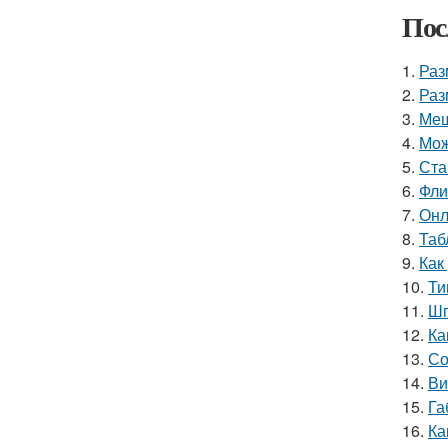
Пос
1.
Раз
2.
Раз
3.
Меш
4.
Мож
5.
Ста
6.
Фли
7.
Онл
8.
Таб
9.
Как
10.
Ти
11.
Шп
12.
Ка
13.
Со
14.
Ви
15.
Га
16.
Ка