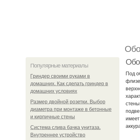
Обо
Обо
Популярные материалы
Под о
Гриндер своими руками в
флизе
домашних. Как сделать гриндер в
верхн
домашних условиях
харак
Размер двойной розетки. Выбор
стены
диаметра при монтаже в бетонные
подве
и кирпичные стены
имеет
аккур
Система слива бачка унитаза.
Внутреннее устройство