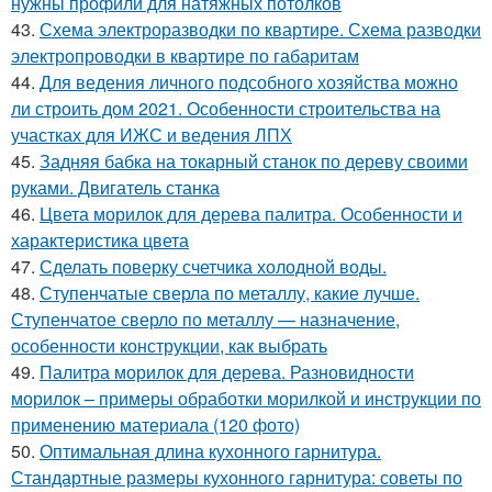
нужны профили для натяжных потолков
43.
Схема электроразводки по квартире. Схема разводки
электропроводки в квартире по габаритам
44.
Для ведения личного подсобного хозяйства можно
ли строить дом 2021. Особенности строительства на
участках для ИЖС и ведения ЛПХ
45.
Задняя бабка на токарный станок по дереву своими
руками. Двигатель станка
46.
Цвета морилок для дерева палитра. Особенности и
характеристика цвета
47.
Сделать поверку счетчика холодной воды.
48.
Ступенчатые сверла по металлу, какие лучше.
Ступенчатое сверло по металлу — назначение,
особенности конструкции, как выбрать
49.
Палитра морилок для дерева. Разновидности
морилок – примеры обработки морилкой и инструкции по
применению материала (120 фото)
50.
Оптимальная длина кухонного гарнитура.
Стандартные размеры кухонного гарнитура: советы по