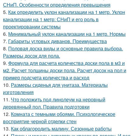
СНиП. Особенности определения превышения
5.
Как определить уклон канализации на 1 метр. Уклон
канализации на 1 метр: СНиП и его роль в
проектировании системы
6.
Минимальный уклон канализации на 1 метр. Нормы
7.
Габариты угловых диванов. Преимущества
8.
Половая доска виды и основные правила выбора.
Размеры досок для пола.
9.
Формула для расчета количества доски пола в м3 и
м2. Расчет толщины доски пола. Расчет досок на пол и
пример подсчета количества и расход
10.
Размеры сиденья для унитаза. Материалы
изготовления
11.
Что положить под линолеум на неровный
деревянный пол. Правила подготовки
12.
Комната с темными обоями. Психологическое
восприятие черной отделки стен
13.
Как облагородить малину. Сезонные работы
14.
Плюсы и минусы акриловых красок по дереву. И все