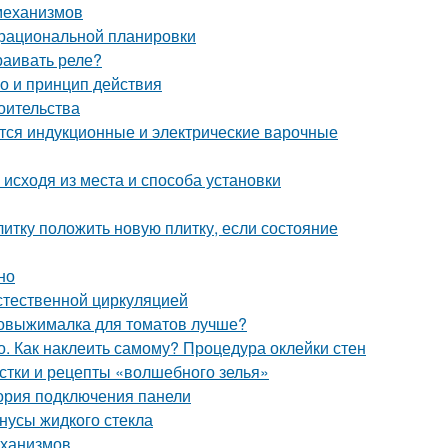
 механизмов
 рациональной планировки
раивать реле?
о и принцип действия
оительства
ются индукционные и электрические варочные
исходя из места и способа установки
литку положить новую плитку, если состояние
но
стественной циркуляцией
ковыжималка для томатов лучше?
. Как наклеить самому? Процедура оклейки стен
стки и рецепты «волшебного зелья»
еория подключения панели
нусы жидкого стекла
еханизмов