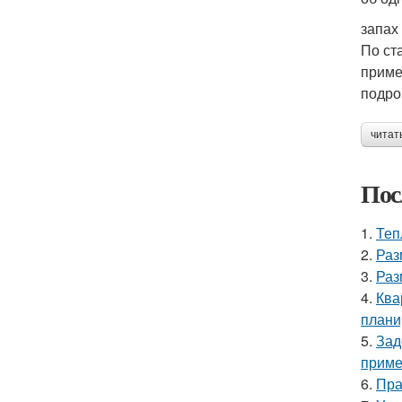
запах
По ст
приме
подро
читат
Пос
1.
Теп
2.
Раз
3.
Раз
4.
Ква
плани
5.
Зад
приме
6.
Пра