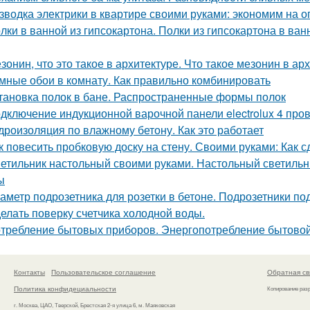
зводка электрики в квартире своими руками: экономим на о
лки в ванной из гипсокартона. Полки из гипсокартона в ва
зонин, что это такое в архитектуре. Что такое мезонин в ар
мные обои в комнату. Как правильно комбинировать
тановка полок в бане. Распространенные формы полок
дключение индукционной варочной панели electrolux 4 про
дроизоляция по влажному бетону. Как это работает
к повесить пробковую доску на стену. Своими руками: Как с
етильник настольный своими руками. Настольный светильни
ы
аметр подрозетника для розетки в бетоне. Подрозетники по
елать поверку счетчика холодной воды.
требление бытовых приборов. Энергопотребление бытовой
Контакты
Пользовательское соглашение
Обратная св
Политика конфидециальности
Копирование раз
г. Москва, ЦАО, Тверской, Брестская 2-я улица 6, м. Маяковская