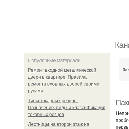
Кан
Популярные материалы
За
Ремонт входной металлической
двери в квартире. Правила
ремонта входных дверей своими
руками
Типы токарных резцов.
Пах
Назначение, виды и классификация
Непри
токарных резцов
пробл
Лестницы на второй этаж на
первы