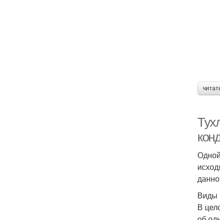
читат
Тух
кон
Одной
исход
данно
Виды 
В цел
об од