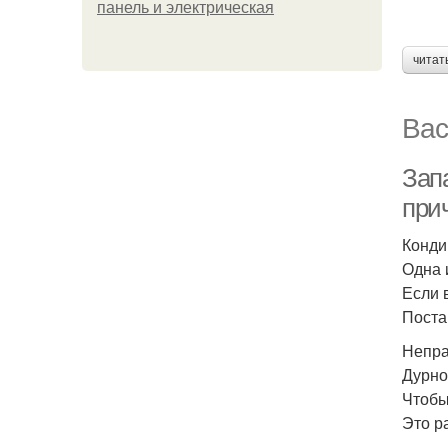
панель и электрическая
читат
Вас
Запа
при
Конди
Одна 
Если 
Поста
Непра
Дурно
Чтобы
Это р