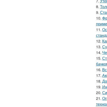
7.
Уте
8.
Тол
9.
Ста
10.
Фо
приме
11.
Ос
станд
12.
Ка
13.
Су
14.
Че
15.
Ст
бачко
16.
Вс
17.
Ак
18.
До
19.
Ин
20.
Си
21.
Ог
техно