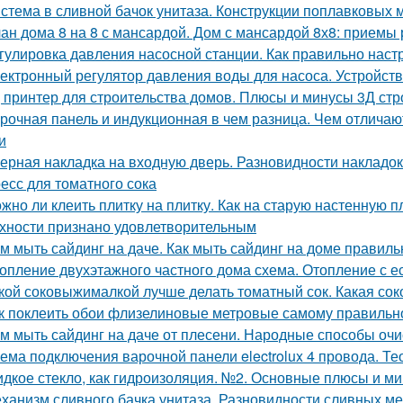
стема в сливной бачок унитаза. Конструкции поплавковых
ан дома 8 на 8 с мансардой. Дом с мансардой 8х8: приемы
гулировка давления насосной станции. Как правильно наст
ектронный регулятор давления воды для насоса. Устройств
 принтер для строительства домов. Плюсы и минусы 3Д стр
рочная панель и индукционная в чем разница. Чем отлича
и
ерная накладка на входную дверь. Разновидности накладок 
есс для томатного сока
жно ли клеить плитку на плитку. Как на старую настенную п
хности признано удовлетворительным
м мыть сайдинг на даче. Как мыть сайдинг на доме правиль
опление двухэтажного частного дома схема. Отопление с е
кой соковыжималкой лучше делать томатный сок. Какая со
к поклеить обои флизелиновые метровые самому правильно
м мыть сайдинг на даче от плесени. Народные способы очи
ема подключения варочной панели electrolux 4 провода. Т
дкое стекло, как гидроизоляция. №2. Основные плюсы и ми
ханизм сливного бачка унитаза. Разновидности сливных м