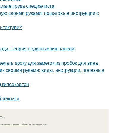
плате труда специалиста
нную своими руками: пошаговые инструкции с
хитектуре?
вода. Теория подключения панели
делать доску для заметок из пробок для вина
к своими руками: виды, инструкции, полезные
д гипсокартон
 техники
язь
решено при указании обратной гиперссылки.