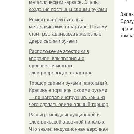
металлическом каркасе. Этапы
создания лестницы своими руками
Запах
Ремонт дверей входных
Сразу
металлических в квартире. Почему
прави
стоит реставрировать железные
компа
двери своими руками
Расположение электрики в
квартире. Как правильно
произвести монтаж
электропроводки в квартире
Торшер своими руками напольный.
Красивые торшеры своими руками
— пошаговая инструкция, как и из
чего сделать оригинальный торшер
Разница между индукционной и
электрической варочной панелью.
Что значит индукционная варочная