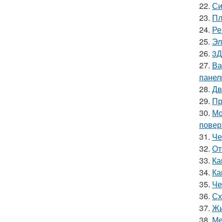
22.
Си
23.
Пл
24.
Ре
25.
Эл
26.
3Д
27.
Ва
панел
28.
Дв
29.
Пр
30.
Мо
повер
31.
Че
32.
От
33.
Ка
34.
Ка
35.
Че
36.
Сх
37.
Жи
38.
Ме