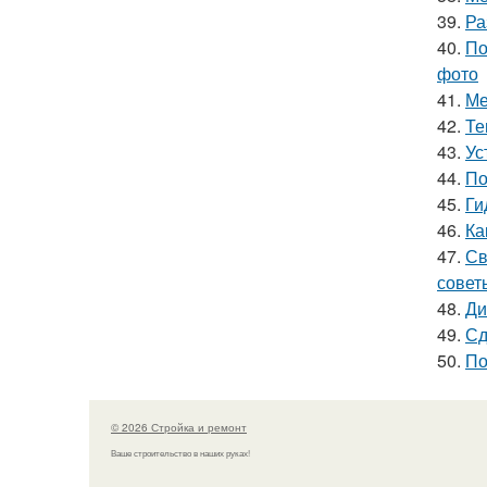
39.
Ра
40.
По
фото
41.
Ме
42.
Те
43.
Ус
44.
По
45.
Ги
46.
Ка
47.
Св
совет
48.
Ди
49.
Сд
50.
По
© 2026 Стройка и ремонт
Ваше строительство в наших руках!