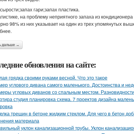
 сырости;запах гари;запах пластика.
атистике, на проблему неприятного запаха из кондиционера
рно 98% из них указывает на один из трех упомянутых выше
бнее.
ь дальше →
ледние обновления на сайте:
лая грядка своими руками весной. Что это такое
мер углового дивана самого маленького. Достоинства и нед
меры угловых диванов со спальным местом. Разновидност
ртира студия планировка схема. 7 проектов дизайна маленьк
ровка
елка трещин в бетоне жидким стеклом. Для чего в бетон до
нения материала
вильный уклон канализационной трубы. Уклон канализаци