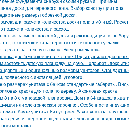
пление фундамента снаружи своими руками. Причины
щина доски для чернового пола. Выбор конструкции пола
ндартные размеры обрезной доски.
рмула для расчета количества доски пола в м3 и м2. Расчет
р подсчета количества и расход
новные размеры половой доски и рекомендации по выбору.
арты, технические характеристики и технология укладки
к сделать настольную лампу. Электромеханика
шилка для белья крепится к стене. Виды сушилок для бель
м застелить детскую площадку на даче. Подобрать покрыти
андартные и оригинальные размеры унитазов. Стандартные
м, подвесного с инсталяцией, углового.
е о размерах унитаза с бачком стандартные габариты. Вид
риловая краска для пола по дереву. Акриловая краска
м 8 на 8 с мансардой планировка. Дом на 64 квадрата хват
дукция или электрическая варочная. Особенности индукци
стема в бачке унитаза. Как устроен бачок унитаза: внутрен
раждения из нержавеющей стали. Описание и подбор комп
логия монтажа