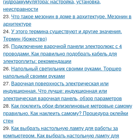
гидроаккумулятора: настройка, установка,
неисправности
23.
Что такое мезонин в доме в архитектуре. Мезонин в
архитектуре
24.
У этого термина существуют и другие значения.
Термин (божество)
25.
Подключение варочной панели электролюкс с 4
проводами. Как правильно подобрать кабель для
электроплиты: рекомендации
26.
Напольный светильник своими руками. Торшер
напольный своими руками
27.
Варочная поверхность электрическая или
индукционная. Что лучше: индукционная или
электрическая варочная панель, обзор параметров
28.
Как поклеить обои флизелиновые метровые самому
правильно. Как наклеить самому? Процедура оклейки
стен
29.
Как выбрать настольную лампу для работы за
компьютером. Как выбрать настольную лампу для