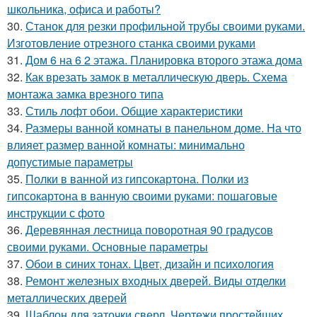
школьника, офиса и работы?
30.
Станок для резки профильной трубы своими руками.
Изготовление отрезного станка своими руками
31.
Дом 6 на 6 2 этажа. Планировка второго этажа дома
32.
Как врезать замок в металлическую дверь. Схема
монтажа замка врезного типа
33.
Стиль лофт обои. Общие характеристики
34.
Размеры ванной комнаты в панельном доме. На что
влияет размер ванной комнаты: минимально
допустимые параметры
35.
Полки в ванной из гипсокартона. Полки из
гипсокартона в ванную своими руками: пошаговые
инструкции с фото
36.
Деревянная лестница поворотная 90 градусов
своими руками. Основные параметры
37.
Обои в синих тонах. Цвет, дизайн и психология
38.
Ремонт железных входных дверей. Виды отделки
металлических дверей
39.
Шаблон для заточки сверл. Чертежи простейших