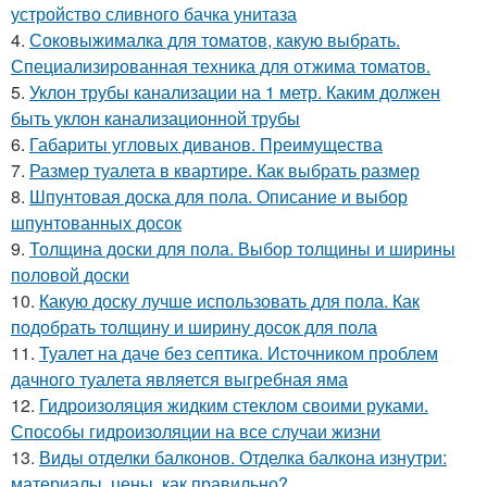
устройство сливного бачка унитаза
4.
Соковыжималка для томатов, какую выбрать.
Специализированная техника для отжима томатов.
5.
Уклон трубы канализации на 1 метр. Каким должен
быть уклон канализационной трубы
6.
Габариты угловых диванов. Преимущества
7.
Размер туалета в квартире. Как выбрать размер
8.
Шпунтовая доска для пола. Описание и выбор
шпунтованных досок
9.
Толщина доски для пола. Выбор толщины и ширины
половой доски
10.
Какую доску лучше использовать для пола. Как
подобрать толщину и ширину досок для пола
11.
Туалет на даче без септика. Источником проблем
дачного туалета является выгребная яма
12.
Гидроизоляция жидким стеклом своими руками.
Способы гидроизоляции на все случаи жизни
13.
Виды отделки балконов. Отделка балкона изнутри:
материалы, цены, как правильно?