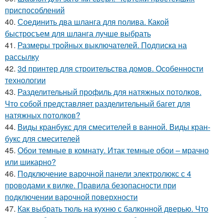
приспособлений
40.
Соединить два шланга для полива. Какой
быстросъем для шланга лучше выбрать
41.
Размеры тройных выключателей. Подписка на
рассылку
42.
3d принтер для строительства домов. Особенности
технологии
43.
Разделительный профиль для натяжных потолков.
Что собой представляет разделительный багет для
натяжных потолков?
44.
Виды кранбукс для смесителей в ванной. Виды кран-
букс для смесителей
45.
Обои темные в комнату. Итак темные обои – мрачно
или шикарно?
46.
Подключение варочной панели электролюкс с 4
проводами к вилке. Правила безопасности при
подключении варочной поверхности
47.
Как выбрать тюль на кухню с балконной дверью. Что