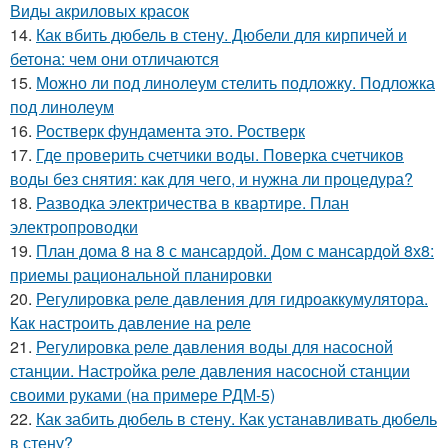
Виды акриловых красок
14.
Как вбить дюбель в стену. Дюбели для кирпичей и
бетона: чем они отличаются
15.
Можно ли под линолеум стелить подложку. Подложка
под линолеум
16.
Ростверк фундамента это. Ростверк
17.
Где проверить счетчики воды. Поверка счетчиков
воды без снятия: как для чего, и нужна ли процедура?
18.
Разводка электричества в квартире. План
электропроводки
19.
План дома 8 на 8 с мансардой. Дом с мансардой 8х8:
приемы рациональной планировки
20.
Регулировка реле давления для гидроаккумулятора.
Как настроить давление на реле
21.
Регулировка реле давления воды для насосной
станции. Настройка реле давления насосной станции
своими руками (на примере РДМ-5)
22.
Как забить дюбель в стену. Как устанавливать дюбель
в стену?