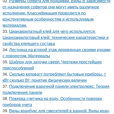
32.
Размеры софита для подшивки. Виды В зависимости
от назначения софитов они могут иметь различное
исполнение. Классификация проводится по
конструктивным особенностям и используемым
материалам.
33.
Цианакрилатный клей для чего используется.
Цианоакрилатовый клей: технические характеристики и
свойства клеящего состава
34.
Лестница на второй этаж деревянная своими руками
с поворотом. Материалы
35.
Шаблон для заточки сверл. Чертежи простейших
приспособлений
36.
Сколько киловатт потребляют бытовые приборы. 1
кВт сколько Вт: понятие физических величин
37.
Подключение варочной панели электролюкс. Теория
подключения панели
38.
Поверка счетчика на воду. Особенности поверки
приборов учета
39.
Виды кранбукс для смесителей в ванной. Виды кран-