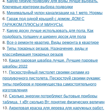
4.
Какую гибкую подводку для воды лучше выбрать.
Ключевые критерии выбора подводки
5.
Минимальный уклон канализации на 1 метр. Нормы
6.
Гараж под одной крышей с домом. ДОМ С
ГАРАЖОМ.ПЛЮСЫ И МИНУСЫ.
7.
Какую доску лучше использовать для пола. Как
подобрать толщину и ширину досок для пола
8.
Все о ремонте квартир. Виды ремонта в квартире
9.
Типы токарных резцов. Назначение, виды и
классификация токарных резцов
10.
Какая паровая швабра лучше. Лучшие паровые
швабры 2022
11.
Пескоструйный пистолет своими силами из
продувочного пистолета. Пескоструй своими руками:
типы приборов и преимущества самостоятельного
изготовления
12.
Сколько энергии потребляют бытовые приборы
таблица. 1 кВт сколько Вт: понятие физических величин
13.
Акриловая краска для дерева для наружных работ.