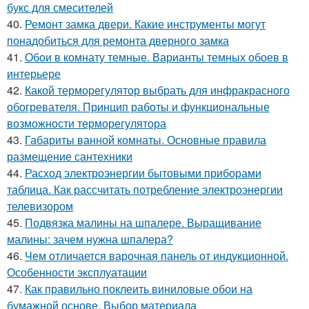
букс для смесителей
40.
Ремонт замка двери. Какие инструменты могут
понадобиться для ремонта дверного замка
41.
Обои в комнату темные. Варианты темных обоев в
интерьере
42.
Какой терморегулятор выбрать для инфракрасного
обогревателя. Принцип работы и функциональные
возможности терморегулятора
43.
Габариты ванной комнаты. Основные правила
размещение сантехники
44.
Расход электроэнергии бытовыми приборами
таблица. Как рассчитать потребление электроэнергии
телевизором
45.
Подвязка малины на шпалере. Выращивание
малины: зачем нужна шпалера?
46.
Чем отличается варочная панель от индукционной.
Особенности эксплуатации
47.
Как правильно поклеить виниловые обои на
бумажной основе. Выбор материала