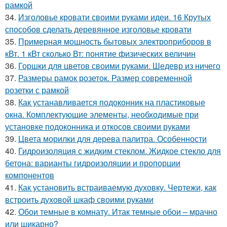
рамкой
34.
Изголовье кровати своими руками идеи. 16 Крутых
способов сделать деревянное изголовье кровати
35.
Примерная мощность бытовых электроприборов в
кВт. 1 кВт сколько Вт: понятие физических величин
36.
Горшки для цветов своими руками. Шедевр из ничего
37.
Размеры рамок розеток. Размер современной
розетки с рамкой
38.
Как устанавливается подоконник на пластиковые
окна. Комплектующие элементы, необходимые при
установке подоконника и откосов своими руками
39.
Цвета морилки для дерева палитра. Особенности
40.
Гидроизоляция с жидким стеклом. Жидкое стекло для
бетона: варианты гидроизоляции и пропорции
компонентов
41.
Как установить встраиваемую духовку. Чертежи, как
встроить духовой шкаф своими руками
42.
Обои темные в комнату. Итак темные обои – мрачно
или шикарно?