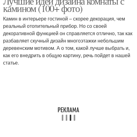
Лучшие идеи дизайна комнаты с
порталом
камином (100+ фото)
Камин в интерьере гостиной – скорее декорация, чем
реальный отопительный прибор. Но со своей
Камин в интерьере
Камин в комнате
декоративной функцией он справляется отлично, так как
разбавляет скучный дизайн многоэтажки небольшим
деревенским мотивом. А о том, какой лучше выбрать и,
как его внедрить в общую картину, речь пойдет в нашей
Камины для бани
статье.