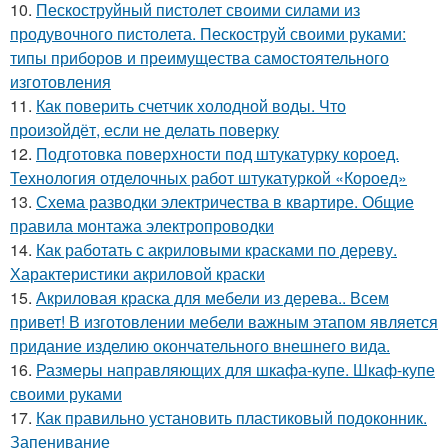
10.
Пескоструйный пистолет своими силами из
продувочного пистолета. Пескоструй своими руками:
типы приборов и преимущества самостоятельного
изготовления
11.
Как поверить счетчик холодной воды. Что
произойдёт, если не делать поверку
12.
Подготовка поверхности под штукатурку короед.
Технология отделочных работ штукатуркой «Короед»
13.
Схема разводки электричества в квартире. Общие
правила монтажа электропроводки
14.
Как работать с акриловыми красками по дереву.
Характеристики акриловой краски
15.
Акриловая краска для мебели из дерева.. Всем
привет! В изготовлении мебели важным этапом является
придание изделию окончательного внешнего вида.
16.
Размеры направляющих для шкафа-купе. Шкаф-купе
своими руками
17.
Как правильно установить пластиковый подоконник.
Запенивание