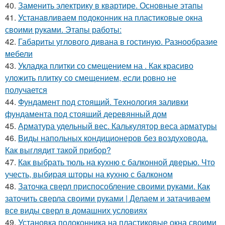
40.
Заменить электрику в квартире. Основные этапы
41.
Устанавливаем подоконник на пластиковые окна
своими руками. Этапы работы:
42.
Габариты углового дивана в гостиную. Разнообразие
мебели
43.
Укладка плитки со смещением на . Как красиво
уложить плитку со смещением, если ровно не
получается
44.
Фундамент под стоящий. Технология заливки
фундамента под стоящий деревянный дом
45.
Арматура удельный вес. Калькулятор веса арматуры
46.
Виды напольных кондиционеров без воздуховода.
Как выглядит такой прибор?
47.
Как выбрать тюль на кухню с балконной дверью. Что
учесть, выбирая шторы на кухню с балконом
48.
Заточка сверл приспособление своими руками. Как
заточить сверла своими руками | Делаем и затачиваем
все виды сверл в домашних условиях
49.
Установка подоконника на пластиковые окна своими