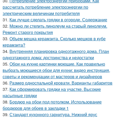
30.
Потребление электроэнергии приборами. Как
рассчитать потребление электроэнергии по
электрическим величинам потребителя
31.
Как лучше сделать грядки в огороде. Содержание
32.
Можно ли стелить линолеум на старый линолеум.
Ремонт старого покрытия
33.
Объем мешка керамзита. Сколько мешков в кубе
керамзита?
34.
Внутренняя планировка одноэтажного дома. План
одноэтажного дома: достоинства и недостатки
35.
Обои на кухню картинки моющие. Как правильно
выбрать моющиеся обои для кухни: видео инструкция,
советы и рекомендации от мастеров и дизайнеров
36.
Размер односпальной кровати. Варианты габаритов
37.
Как сформировать грядки на участке. Высокие
насыпные грядки
38.
Бордюр на обои под потолком. Использование
бордюров для обоев в закладки 1
39.
Стандарт кухонного гарнитура. Нижний ярус