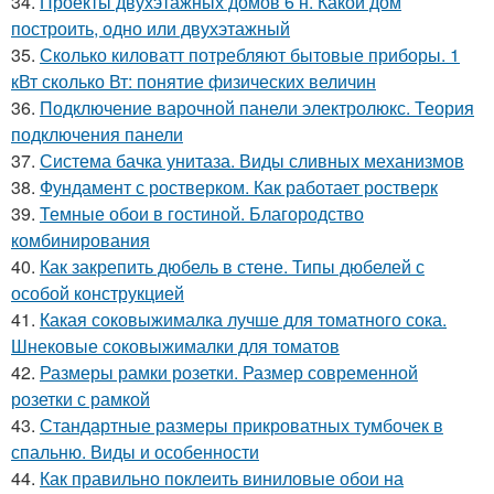
34.
Проекты двухэтажных домов 6 н. Какой дом
построить, одно или двухэтажный
35.
Сколько киловатт потребляют бытовые приборы. 1
кВт сколько Вт: понятие физических величин
36.
Подключение варочной панели электролюкс. Теория
подключения панели
37.
Система бачка унитаза. Виды сливных механизмов
38.
Фундамент с ростверком. Как работает ростверк
39.
Темные обои в гостиной. Благородство
комбинирования
40.
Как закрепить дюбель в стене. Типы дюбелей с
особой конструкцией
41.
Какая соковыжималка лучше для томатного сока.
Шнековые соковыжималки для томатов
42.
Размеры рамки розетки. Размер современной
розетки с рамкой
43.
Стандартные размеры прикроватных тумбочек в
спальню. Виды и особенности
44.
Как правильно поклеить виниловые обои на