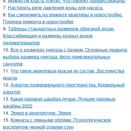
6.
Можно ли класть плитку. Что говорят профессионалы
7.
Настроить реле давления воды для насоса.
8.
Как сэкономить на ремонте квартиры в новостройке.
Порядок ремонта в новостройке
9.
Таблицы стандартных размеров обрезной доски.
Классификация и размеры разных видов
пиломатериалов
10.
Все о размерах унитаза с бачком. Основные правила
выбора размера унитаза: фото привлекательных
санузлов
11.
Что такое акриловые краски их состав. Достоинства
красок
12.
Аэратор подкровельного пространства. Кровельный
аэратор
13.
Какая паровая швабра лучше. Лучшие паровые
швабры 2022
14.
Эркер в архитектуре. Эркер
15.
Комната с темными обоями. Психологическое
восприятие черной отделки стен