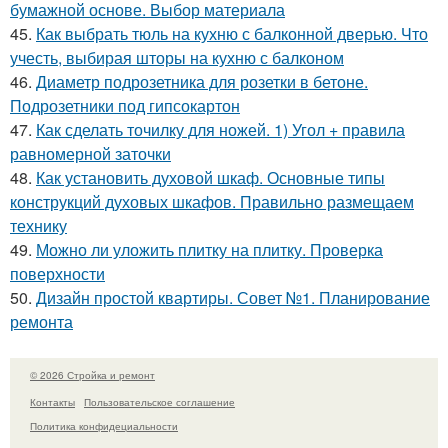
бумажной основе. Выбор материала
45.
Как выбрать тюль на кухню с балконной дверью. Что
учесть, выбирая шторы на кухню с балконом
46.
Диаметр подрозетника для розетки в бетоне.
Подрозетники под гипсокартон
47.
Как сделать точилку для ножей. 1) Угол + правила
равномерной заточки
48.
Как установить духовой шкаф. Основные типы
конструкций духовых шкафов. Правильно размещаем
технику
49.
Можно ли уложить плитку на плитку. Проверка
поверхности
50.
Дизайн простой квартиры. Совет №1. Планирование
ремонта
© 2026 Стройка и ремонт
Контакты
Пользовательское соглашение
Политика конфидециальности