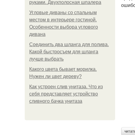
руками. Двухполосная шпалера
ошибо
Угловые диваны со спальным
местом в интерьере гостиной.
Особенности выбора углового
дивана
Соединить два шланга для полива.
Какой быстросъем для шланга
лучше выбрать
Какого цвета бывает морилка.
Нужен ли цвет дереву?
Как устроен слив унитаза. Что из
себя представляет устройство
сливного бачка унитаза
читат