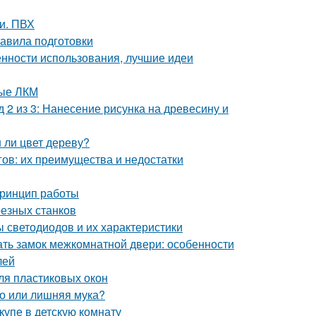
ми. ПВХ
авила подготовки
енности использования, лучшие идеи
вые ЛКМ
 2 из 3: Нанесение рисунка на древесину и
 ли цвет дереву?
ов: их преимущества и недостатки
принцип работы
резных станков
 светодиодов и их характеристики
ать замок межкомнатной двери: особенности
лей
ля пластиковых окон
во или лишняя мука?
упе в детскую комнату