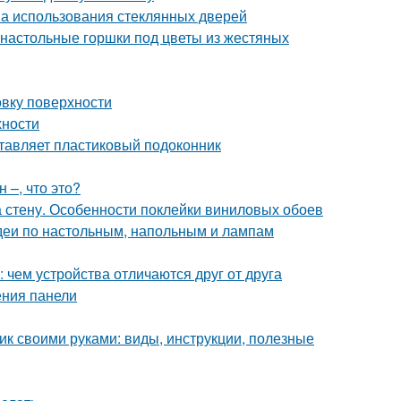
а использования стеклянных дверей
 настольные горшки под цветы из жестяных
овку поверхности
хности
ставляет пластиковый подоконник
 –, что это?
 стену. Особенности поклейки виниловых обоев
деи по настольным, напольным и лампам
чем устройства отличаются друг от друга
ения панели
к своими руками: виды, инструкции, полезные