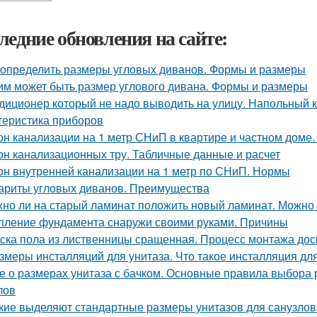
ледние обновления на сайте:
 определить размеры угловых диванов. Формы и размеры
им может быть размер углового дивана. Формы и размеры
диционер который не надо выводить на улицу. Напольный к
теристика приборов
он канализации на 1 метр СНиП в квартире и частном доме.
он канализационных тру. Табличные данные и расчет
он внутренней канализации на 1 метр по СНиП. Нормы
ариты угловых диванов. Преимущества
но ли на старый ламинат положить новый ламинат. Можно л
пление фундамента снаружи своими руками. Причины
ска пола из лиственницы сращенная. Процесс монтажа дос
змеры инсталляций для унитаза. Что такое инсталляция дл
е о размерах унитаза с бачком. Основные правила выбора 
лов
кие выделяют стандартные размеры унитазов для санузлов