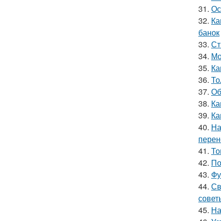
31.
Ос
32.
Ка
банок
33.
Ст
34.
Мо
35.
Ка
36.
То
37.
Об
38.
Ка
39.
Ка
40.
На
перен
41.
То
42.
По
43.
Фу
44.
Св
совет
45.
На