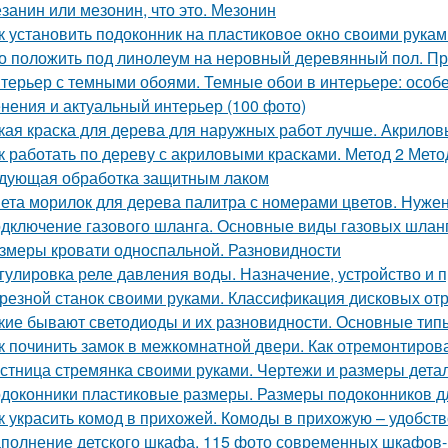
занин или мезонин, что это. Мезонин
к установить подоконник на пластиковое окно своими рука
о положить под линолеум на неровный деревянный пол. Пр
терьер с темными обоями. Темные обои в интерьере: особ
нения и актуальный интерьер (100 фото)
кая краска для дерева для наружных работ лучше. Акрило
к работать по дереву с акриловыми красками. Метод 2 Метод
дующая обработка защитным лаком
ета морилок для дерева палитра с номерами цветов. Нужен
дключение газового шланга. Основные виды газовых шланг
змеры кровати односпальной. Разновидности
гулировка реле давления воды. Назначение, устройство и 
резной станок своими руками. Классификация дисковых от
кие бывают светодиоды и их разновидности. Основные типы
к починить замок в межкомнатной двери. Как отремонтиров
стница стремянка своими руками. Чертежи и размеры дета
доконники пластиковые размеры. Размеры подоконников д
к украсить комод в прихожей. Комоды в прихожую – удобст
полнение детского шкафа. 115 фото современных шкафов-к