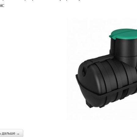
к:
ь дальше →