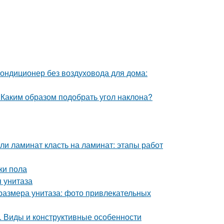
ондиционер без воздуховода для дома:
 Каким образом подобрать угол наклона?
и ламинат класть на ламинат: этапы работ
ки пола
я унитаза
размера унитаза: фото привлекательных
. Виды и конструктивные особенности