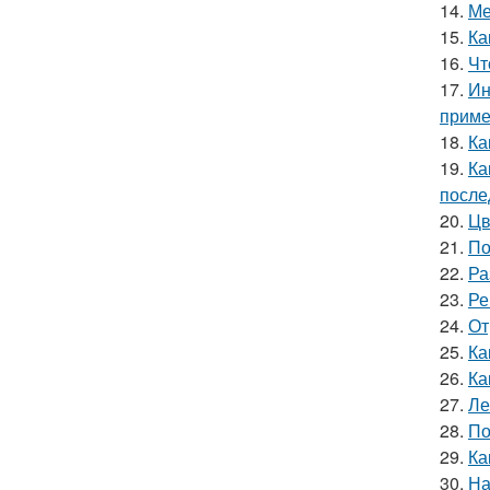
14.
Ме
15.
Ка
16.
Чт
17.
Ин
приме
18.
Ка
19.
Ка
после
20.
Цв
21.
По
22.
Ра
23.
Ре
24.
От
25.
Ка
26.
Ка
27.
Ле
28.
По
29.
Ка
30.
На