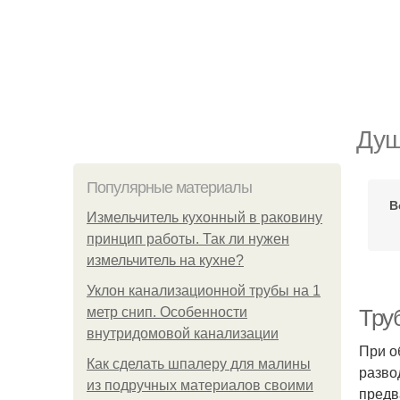
Душ
Популярные материалы
В
Измельчитель кухонный в раковину
принцип работы. Так ли нужен
измельчитель на кухне?
Уклон канализационной трубы на 1
метр снип. Особенности
Тру
внутридомовой канализации
При о
Как сделать шпалеру для малины
разво
из подручных материалов своими
предв