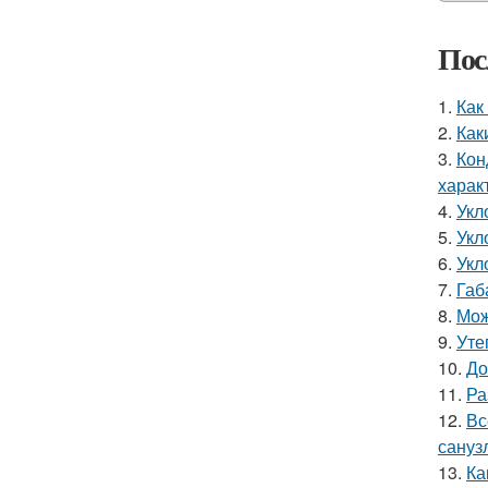
Пос
1.
Как
2.
Как
3.
Кон
харак
4.
Укл
5.
Укл
6.
Укл
7.
Габ
8.
Мож
9.
Уте
10.
До
11.
Ра
12.
Вс
сануз
13.
Ка