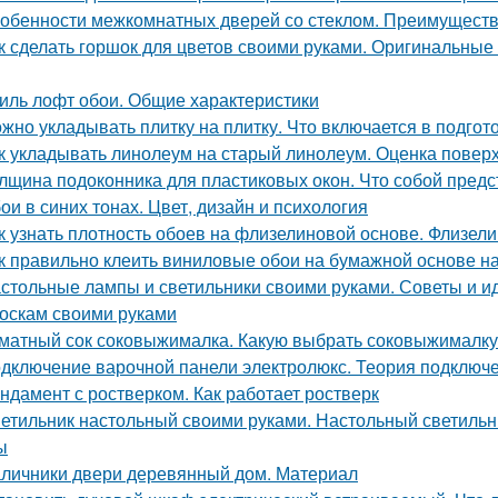
обенности межкомнатных дверей со стеклом. Преимуществ
к сделать горшок для цветов своими руками. Оригинальные
иль лофт обои. Общие характеристики
жно укладывать плитку на плитку. Что включается в подгот
к укладывать линолеум на старый линолеум. Оценка повер
лщина подоконника для пластиковых окон. Что собой пред
ои в синих тонах. Цвет, дизайн и психология
к узнать плотность обоев на флизелиновой основе. Флизелин
к правильно клеить виниловые обои на бумажной основе на
стольные лампы и светильники своими руками. Советы и и
оскам своими руками
матный сок соковыжималка. Какую выбрать соковыжималку: 
дключение варочной панели электролюкс. Теория подключ
ндамент с ростверком. Как работает ростверк
етильник настольный своими руками. Настольный светильни
ы
личники двери деревянный дом. Материал