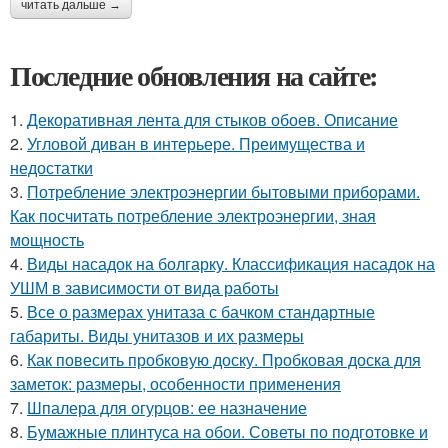
читать дальше →
Последние обновления на сайте:
1.
Декоративная лента для стыков обоев. Описание
2.
Угловой диван в интерьере. Преимущества и
недостатки
3.
Потребление электроэнергии бытовыми приборами.
Как посчитать потребление электроэнергии, зная
мощность
4.
Виды насадок на болгарку. Классификация насадок на
УШМ в зависимости от вида работы
5.
Все о размерах унитаза с бачком стандартные
габариты. Виды унитазов и их размеры
6.
Как повесить пробковую доску. Пробковая доска для
заметок: размеры, особенности применения
7.
Шпалера для огурцов: ее назначение
8.
Бумажные плинтуса на обои. Советы по подготовке и