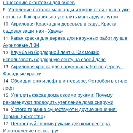
нанесению окантовки для обоев
9.
Утепление потолка мансарды изнутри если крыша уже
покрыта. Как правильно утеплить мансарду изнутри
10.
Акриловая Краска для деревьев в саду.. Краска
садовая защитная «Удача»
11.
Какая краска для дерева для наружных работ лучше.
Акриловые ЛКМ
12.
Клумба из бордюрной ленты. Как можно
использовать бордюрную ленту на своей даче
13.
Акриловая краска для наружных работ по дереву..
Фасадные краски
14.
Обои для стиля лофт в интерьере. Фотообои в стиле
лофт
15.
Утеплить фасад дома своими руками. Почему
рекомендуют проводить утепление дома снаружи
16.
У этого термина существуют и другие значения.
Термин (божество)
17.
Пескоструй своими руками для компрессора.
Изготовление пескоструя